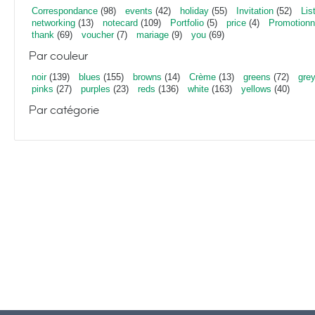
Correspondance
(98)
events
(42)
holiday
(55)
Invitation
(52)
Lis
networking
(13)
notecard
(109)
Portfolio
(5)
price
(4)
Promotionn
thank
(69)
voucher
(7)
mariage
(9)
you
(69)
Par couleur
noir
(139)
blues
(155)
browns
(14)
Crème
(13)
greens
(72)
gre
pinks
(27)
purples
(23)
reds
(136)
white
(163)
yellows
(40)
Par catégorie