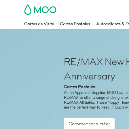
MOO
Cartes de Visite
Cartes Postales
Autocollants & É
RE/MAX New 
Anniversary
Cartes Postales
As an Approved Supplier, MOO has te
RE/MAX to offer a range of designs exc
RE/MAX Affiliates. These 'Happy Home
are the perfect way to keep in touch wit
Commencer à créer