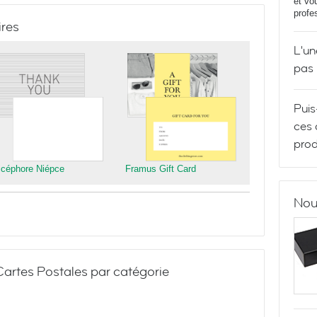
et vo
profe
ires
L'un
pas
Puis
ces 
prod
icéphore Niépce
Framus Gift Card
Nou
artes Postales par catégorie