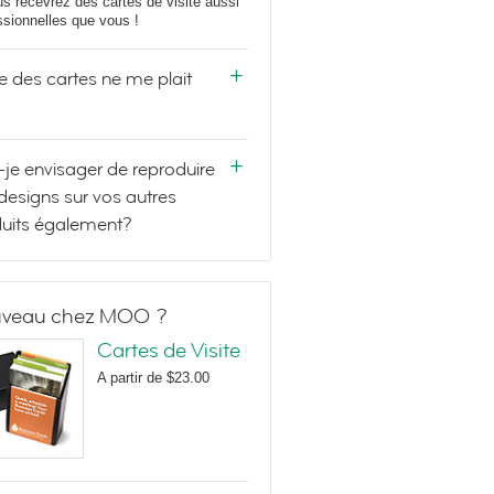
us recevrez des cartes de visite aussi
ssionnelles que vous !
e des cartes ne me plait
-je envisager de reproduire
designs sur vos autres
uits également?
veau chez MOO ?
Cartes de Visite
A partir de
$23.00