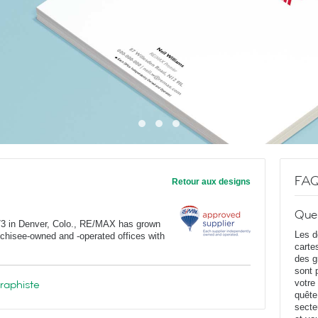
FA
Retour aux designs
Que
973 in Denver, Colo., RE/MAX has grown
Les d
anchisee-owned and -operated offices with
carte
des g
sont 
graphiste
votre
quête
secte