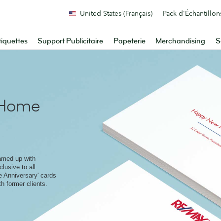
United States (Français)
Pack d'Échantillon
tiquettes
Support Publicitaire
Papeterie
Merchandising
S
Home
amed up with
lusive to all
 Anniversary' cards
h former clients.