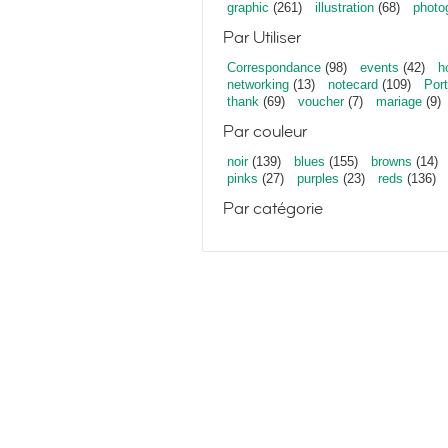
graphic
(261)
illustration
(68)
photo
Par Utiliser
Correspondance
(98)
events
(42)
h
networking
(13)
notecard
(109)
Port
thank
(69)
voucher
(7)
mariage
(9)
Par couleur
noir
(139)
blues
(155)
browns
(14)
pinks
(27)
purples
(23)
reds
(136)
Par catégorie