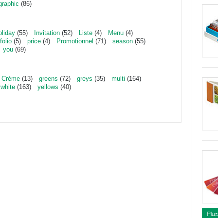
graphic
(86)
oliday
(55)
Invitation
(52)
Liste
(4)
Menu
(4)
folio
(5)
price
(4)
Promotionnel
(71)
season
(55)
you
(69)
Crème
(13)
greens
(72)
greys
(35)
multi
(164)
white
(163)
yellows
(40)
Plu