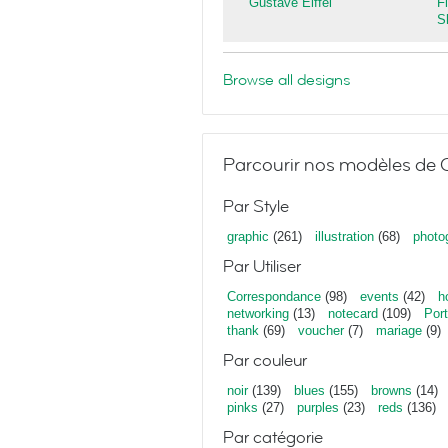
Gustave Eiffel
F
S
Browse all designs
Parcourir nos modèles de C
Par Style
graphic
(261)
illustration
(68)
photo
Par Utiliser
Correspondance
(98)
events
(42)
h
networking
(13)
notecard
(109)
Port
thank
(69)
voucher
(7)
mariage
(9)
Par couleur
noir
(139)
blues
(155)
browns
(14)
pinks
(27)
purples
(23)
reds
(136)
Par catégorie