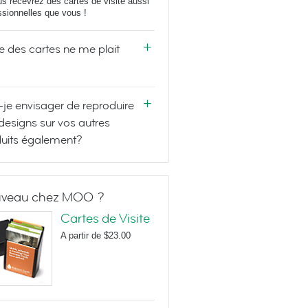
us recevrez des cartes de visite aussi
ssionnelles que vous !
e des cartes ne me plait
-je envisager de reproduire
designs sur vos autres
uits également?
veau chez MOO ?
Cartes de Visite
A partir de
$23.00