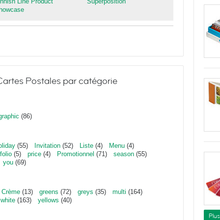
innish Line Product
Superposition
howcase
artes Postales par catégorie
graphic
(86)
oliday
(55)
Invitation
(52)
Liste
(4)
Menu
(4)
folio
(5)
price
(4)
Promotionnel
(71)
season
(55)
you
(69)
Crème
(13)
greens
(72)
greys
(35)
multi
(164)
white
(163)
yellows
(40)
Plu