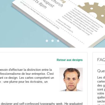
FA
Retour aux designs
soin d'effectuer la distinction entre la
Que
rofessionnalisme de leur entreprise. C'est
Les d
nant ce design. Les cartes comportent un
carte
n : une plume pour les écrivains, un
des g
sont 
votre
quête
secte
c designer and self-confessed typography geek. He graduated