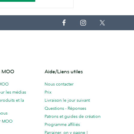
de MOO
Aide/Liens utiles
 MOO
Nous contacter
ur les médias
Prix
produits et la
Livraison le jour suivant
Questions - Réponses
nous
Patrons et guides de création
ur MOO
Programme affiliés
Parrainer, on y gagne !