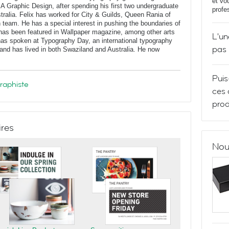
et vo
BA Graphic Design, after spending his first two undergraduate
profe
stralia. Felix has worked for City & Guilds, Queen Rania of
n team. He has a special interest in pushing the boundaries of
has been featured in Wallpaper magazine, among other arts
L'un
 has spoken at Typography Day, an international typography
pas
and has lived in both Swaziland and Australia. He now
Puis
graphiste
ces 
prod
ires
Nou