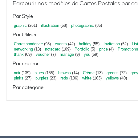
Parcourir nos modèles de Cartes Postales par ca
Par Style
graphic
(261)
illustration
(68)
photographic
(86)
Par Utiliser
Correspondance
(98)
events
(42)
holiday
(55)
Invitation
(52)
Lis
networking
(13)
notecard
(109)
Portfolio
(5)
price
(4)
Promotionn
thank
(69)
voucher
(7)
mariage
(9)
you
(69)
Par couleur
noir
(139)
blues
(155)
browns
(14)
Crème
(13)
greens
(72)
gre
pinks
(27)
purples
(23)
reds
(136)
white
(163)
yellows
(40)
Par catégorie