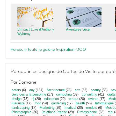
L’impact Luxe d’Anthony
Aventures Luxe
Wyborny
Parcourir toute la galerie Inspiration MOO
Parcourir les designs de Cartes de Visite par caté
Par Domaine
actors
(6)
any
(151)
Architecture
(73)
arts
(33)
beauty
(55)
bev
Services à la personne
(17)
computing
(39)
consulting
(41)
crafts
design
(73)
dj
(28)
education
(20)
estate
(28)
events
(17)
Mod
Fleuriste
(17)
food
(54)
gardening
(17)
health
(55)
Informatique
(
landscaping
(17)
Marketing
(29)
medical
(20)
models
(6)
Musiq
Photographie
(36)
Relations Presse
(29)
Professionnel
(68)
real
(