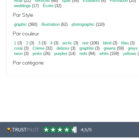
retail
(22)
services
(68)
spas
(55)
Étudiants
(4)
Formation
(20)
weddings
(17)
Écrire
(32)
Par Style
graphic
(360)
illustration
(62)
photographic
(110)
Par couleur
1
(3)
2
(3)
3
(3)
4
(3)
arctic
(3)
noir
(106)
blind
(3)
bleu
(3)
coral
(3)
Crème
(32)
deboss
(3)
graphite
(3)
greens
(59)
greys
neon
(3)
pinks
(26)
purples
(14)
reds
(84)
white
(159)
yellows
(
Par catégorie
4,5/5