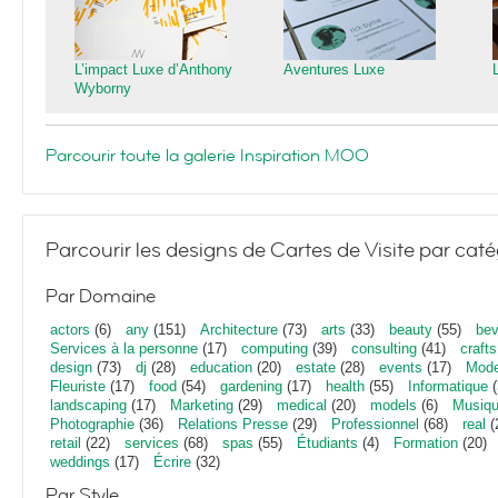
L’impact Luxe d’Anthony
Aventures Luxe
Wyborny
Parcourir toute la galerie Inspiration MOO
Parcourir les designs de Cartes de Visite par caté
Par Domaine
actors
(6)
any
(151)
Architecture
(73)
arts
(33)
beauty
(55)
bev
Services à la personne
(17)
computing
(39)
consulting
(41)
crafts
design
(73)
dj
(28)
education
(20)
estate
(28)
events
(17)
Mod
Fleuriste
(17)
food
(54)
gardening
(17)
health
(55)
Informatique
(
landscaping
(17)
Marketing
(29)
medical
(20)
models
(6)
Musiq
Photographie
(36)
Relations Presse
(29)
Professionnel
(68)
real
(
retail
(22)
services
(68)
spas
(55)
Étudiants
(4)
Formation
(20)
weddings
(17)
Écrire
(32)
Par Style