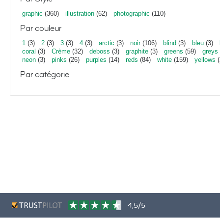
graphic
(360)
illustration
(62)
photographic
(110)
Par couleur
1
(3)
2
(3)
3
(3)
4
(3)
arctic
(3)
noir
(106)
blind
(3)
bleu
(3)
coral
(3)
Crème
(32)
deboss
(3)
graphite
(3)
greens
(59)
greys
neon
(3)
pinks
(26)
purples
(14)
reds
(84)
white
(159)
yellows
(
Par catégorie
4,5/5