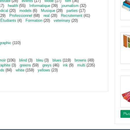
estate
(28)
events
(17)
Mode
(17)
film
(36)
17)
health
(55)
Informatique
(39)
journalism
(32)
dical
(20)
models
(6)
Musique
(28)
parties
(17)
29)
Professionnel
(68)
real
(28)
Recrutement
(41)
Étudiants
(4)
Formation
(20)
veterinary
(20)
graphic
(110)
noir
(106)
blind
(3)
bleu
(3)
blues
(119)
browns
(49)
raphite
(3)
greens
(59)
greys
(46)
ink
(9)
multi
(235)
eds
(84)
white
(159)
yellows
(23)
Plu