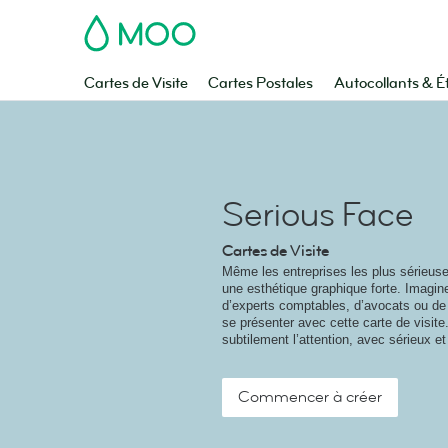
MOO
Cartes de Visite
Cartes Postales
Autocollants & É
Serious Face
Cartes de Visite
Même les entreprises les plus sérieuse
une esthétique graphique forte. Imagin
d’experts comptables, d’avocats ou de 
se présenter avec cette carte de visite. 
subtilement l’attention, avec sérieux e
Commencer à créer