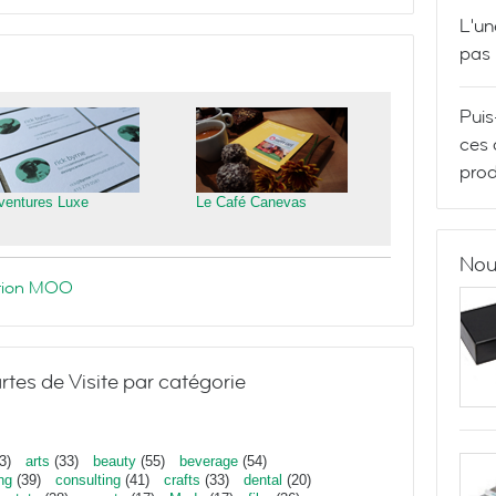
L'un
pas
Puis
ces 
prod
ventures Luxe
Le Café Canevas
Nou
ration MOO
rtes de Visite par catégorie
3)
arts
(33)
beauty
(55)
beverage
(54)
ng
(39)
consulting
(41)
crafts
(33)
dental
(20)