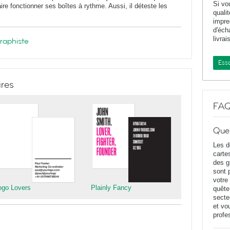
Si vo
re fonctionner ses boîtes à rythme. Aussi, il déteste les
quali
impr
d'éch
livrai
graphiste
Essa
ires
FA
Que
Les d
carte
des g
sont 
votre
ogo Lovers
Plainly Fancy
quête
secte
et vo
profe