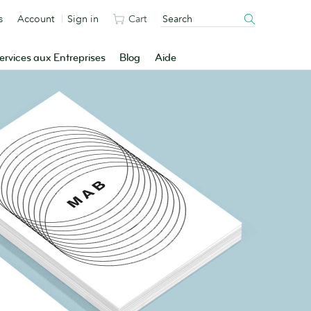
s
Account
Sign in
Cart
ervices aux Entreprises
Blog
Aide