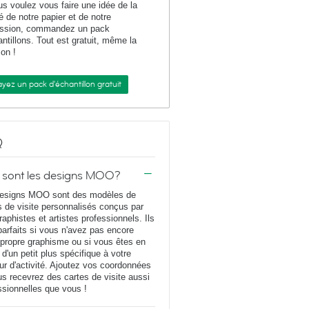
us voulez vous faire une idée de la
té de notre papier et de notre
ession, commandez un pack
antillons. Tout est gratuit, même la
son !
yez un pack d'échantillon gratuit
Q
 sont les designs MOO?
esigns MOO sont des modèles de
s de visite personnalisés conçus par
raphistes et artistes professionnels. Ils
parfaits si vous n'avez pas encore
 propre graphisme ou si vous êtes en
 d'un petit plus spécifique à votre
ur d'activité. Ajoutez vos coordonnées
us recevrez des cartes de visite aussi
ssionnelles que vous !