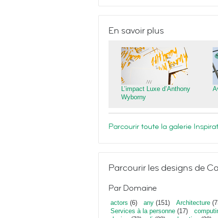
En savoir plus
L’impact Luxe d’Anthony
A
Wyborny
Parcourir toute la galerie Inspi
Parcourir les designs de Ca
Par Domaine
actors
(6)
any
(151)
Architecture
(7
Services à la personne
(17)
computi