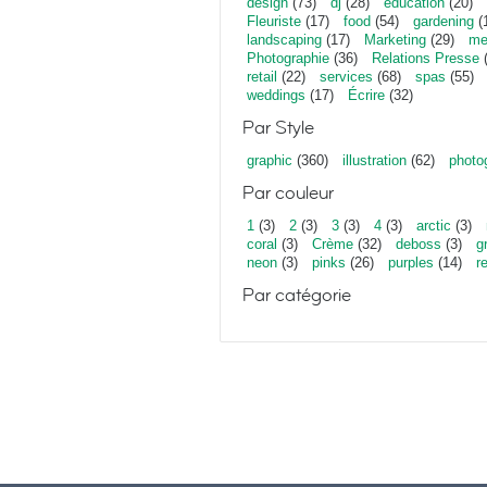
design
(73)
dj
(28)
education
(20)
Fleuriste
(17)
food
(54)
gardening
(
landscaping
(17)
Marketing
(29)
me
Photographie
(36)
Relations Presse
(
retail
(22)
services
(68)
spas
(55)
weddings
(17)
Écrire
(32)
Par Style
graphic
(360)
illustration
(62)
photo
Par couleur
1
(3)
2
(3)
3
(3)
4
(3)
arctic
(3)
coral
(3)
Crème
(32)
deboss
(3)
g
neon
(3)
pinks
(26)
purples
(14)
r
Par catégorie