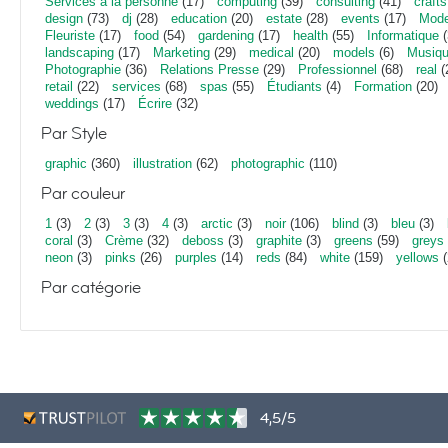
Services à la personne
(17)
computing
(39)
consulting
(41)
crafts
design
(73)
dj
(28)
education
(20)
estate
(28)
events
(17)
Mod
Fleuriste
(17)
food
(54)
gardening
(17)
health
(55)
Informatique
(
landscaping
(17)
Marketing
(29)
medical
(20)
models
(6)
Musiq
Photographie
(36)
Relations Presse
(29)
Professionnel
(68)
real
(
retail
(22)
services
(68)
spas
(55)
Étudiants
(4)
Formation
(20)
weddings
(17)
Écrire
(32)
Par Style
graphic
(360)
illustration
(62)
photographic
(110)
Par couleur
1
(3)
2
(3)
3
(3)
4
(3)
arctic
(3)
noir
(106)
blind
(3)
bleu
(3)
coral
(3)
Crème
(32)
deboss
(3)
graphite
(3)
greens
(59)
greys
neon
(3)
pinks
(26)
purples
(14)
reds
(84)
white
(159)
yellows
(
Par catégorie
4,5/5