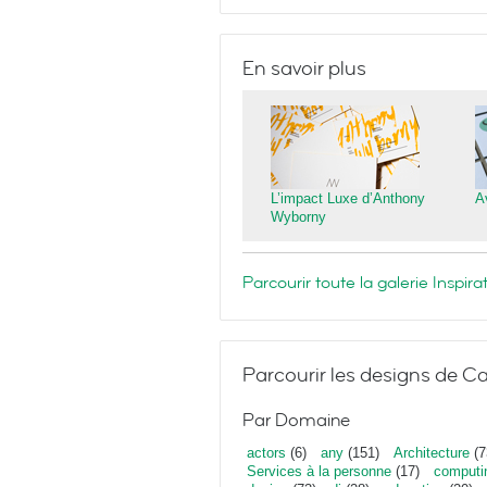
En savoir plus
L’impact Luxe d’Anthony
A
Wyborny
Parcourir toute la galerie Inspi
Parcourir les designs de Ca
Par Domaine
actors
(6)
any
(151)
Architecture
(7
Services à la personne
(17)
computi