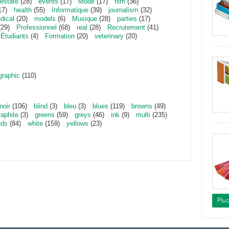
estate
(28)
events
(17)
Mode
(17)
film
(36)
17)
health
(55)
Informatique
(39)
journalism
(32)
dical
(20)
models
(6)
Musique
(28)
parties
(17)
29)
Professionnel
(68)
real
(28)
Recrutement
(41)
Étudiants
(4)
Formation
(20)
veterinary
(20)
graphic
(110)
noir
(106)
blind
(3)
bleu
(3)
blues
(119)
browns
(49)
raphite
(3)
greens
(59)
greys
(46)
ink
(9)
multi
(235)
eds
(84)
white
(159)
yellows
(23)
Plu