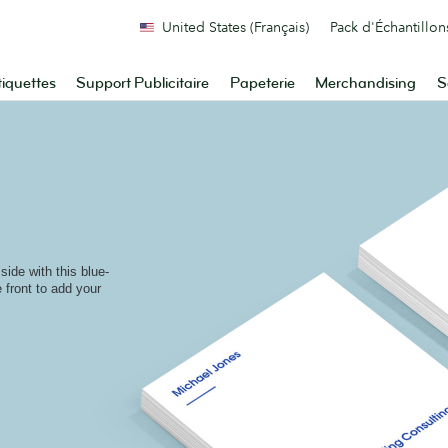
United States (Français)
Pack d'Échantillon
tiquettes
Support Publicitaire
Papeterie
Merchandising
S
side with this blue-
 front to add your