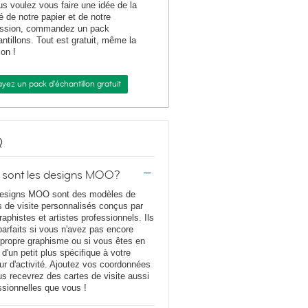
us voulez vous faire une idée de la
té de notre papier et de notre
ession, commandez un pack
antillons. Tout est gratuit, même la
son !
yez un pack d'échantillon gratuit
Q
 sont les designs MOO?
esigns MOO sont des modèles de
s de visite personnalisés conçus par
raphistes et artistes professionnels. Ils
parfaits si vous n'avez pas encore
 propre graphisme ou si vous êtes en
 d'un petit plus spécifique à votre
ur d'activité. Ajoutez vos coordonnées
us recevrez des cartes de visite aussi
ssionnelles que vous !