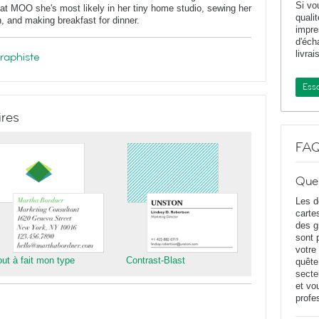
Si vo
at MOO she's most likely in her tiny home studio, sewing her
quali
n, and making breakfast for dinner.
impr
d'éch
livrai
graphiste
Essa
ires
FA
Que
Les d
carte
des g
sont 
votre
out à fait mon type
Contrast-Blast
quête
secte
et vo
profe