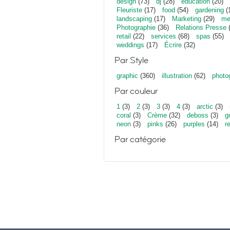
design
(73)
dj
(28)
education
(20)
Fleuriste
(17)
food
(54)
gardening
(
landscaping
(17)
Marketing
(29)
me
Photographie
(36)
Relations Presse
(
retail
(22)
services
(68)
spas
(55)
weddings
(17)
Écrire
(32)
Par Style
graphic
(360)
illustration
(62)
photo
Par couleur
1
(3)
2
(3)
3
(3)
4
(3)
arctic
(3)
coral
(3)
Crème
(32)
deboss
(3)
g
neon
(3)
pinks
(26)
purples
(14)
r
Par catégorie