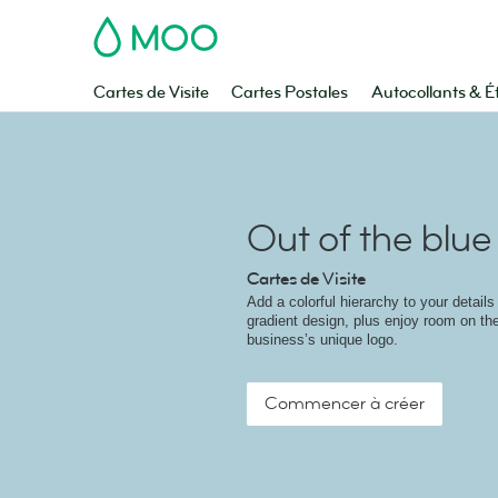
MOO
Cartes de Visite
Cartes Postales
Autocollants & É
Out of the blue
Cartes de Visite
Add a colorful hierarchy to your details 
gradient design, plus enjoy room on the
business’s unique logo.
Commencer à créer