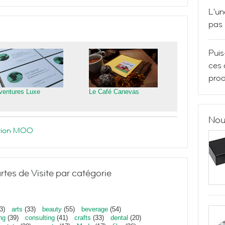
L'un
pas
Puis
ces 
prod
ventures Luxe
Le Café Canevas
Nou
ration MOO
rtes de Visite par catégorie
3)
arts
(33)
beauty
(55)
beverage
(54)
ng
(39)
consulting
(41)
crafts
(33)
dental
(20)