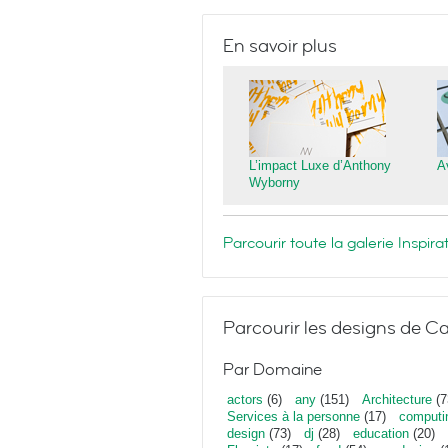
En savoir plus
L’impact Luxe d’Anthony
A
Wyborny
Parcourir toute la galerie Inspi
Parcourir les designs de Ca
Par Domaine
actors
(6)
any
(151)
Architecture
(7
Services à la personne
(17)
computi
design
(73)
dj
(28)
education
(20)