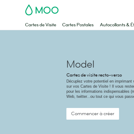
MOO
Cartes de Visite
Cartes Postales
Autocollants & É
Model
Cartes de visite recto-verso
Décuplez votre potentiel en imprimant 
sur vos Cartes de Visite ! Il vous rest
pour les informations indispensables (
Web, twitter...ou tout ce qui vous passe
Commencer à créer