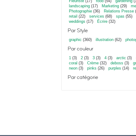
Fleuriste
(17)
food
(54)
gardening
(
landscaping
(17)
Marketing
(29)
me
Photographie
(36)
Relations Presse
(
retail
(22)
services
(68)
spas
(55)
weddings
(17)
Écrire
(32)
Par Style
graphic
(360)
illustration
(62)
photo
Par couleur
1
(3)
2
(3)
3
(3)
4
(3)
arctic
(3)
coral
(3)
Crème
(32)
deboss
(3)
g
neon
(3)
pinks
(26)
purples
(14)
r
Par catégorie