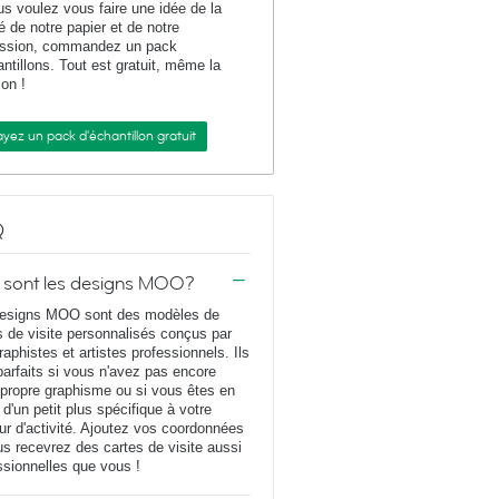
us voulez vous faire une idée de la
té de notre papier et de notre
ession, commandez un pack
antillons. Tout est gratuit, même la
son !
yez un pack d'échantillon gratuit
Q
 sont les designs MOO?
esigns MOO sont des modèles de
s de visite personnalisés conçus par
raphistes et artistes professionnels. Ils
parfaits si vous n'avez pas encore
 propre graphisme ou si vous êtes en
 d'un petit plus spécifique à votre
ur d'activité. Ajoutez vos coordonnées
us recevrez des cartes de visite aussi
ssionnelles que vous !