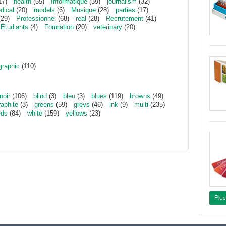
17)
health
(55)
Informatique
(39)
journalism
(32)
dical
(20)
models
(6)
Musique
(28)
parties
(17)
29)
Professionnel
(68)
real
(28)
Recrutement
(41)
Étudiants
(4)
Formation
(20)
veterinary
(20)
graphic
(110)
noir
(106)
blind
(3)
bleu
(3)
blues
(119)
browns
(49)
raphite
(3)
greens
(59)
greys
(46)
ink
(9)
multi
(235)
eds
(84)
white
(159)
yellows
(23)
Plu