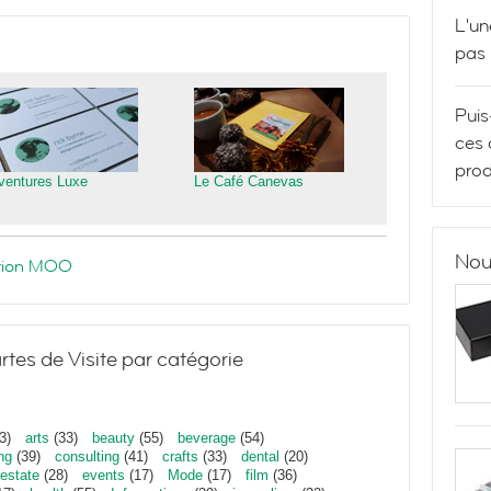
L'un
pas
Puis
ces 
prod
ventures Luxe
Le Café Canevas
Nou
ration MOO
rtes de Visite par catégorie
3)
arts
(33)
beauty
(55)
beverage
(54)
ng
(39)
consulting
(41)
crafts
(33)
dental
(20)
estate
(28)
events
(17)
Mode
(17)
film
(36)