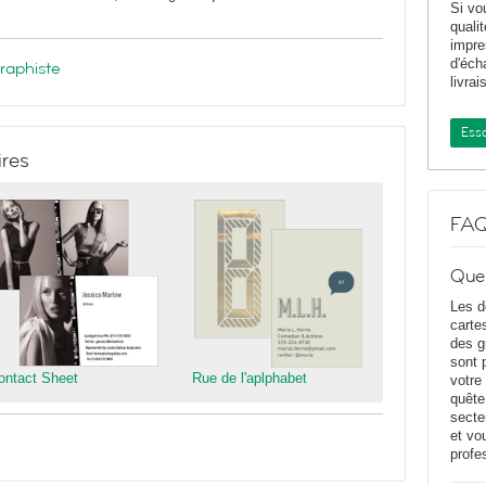
Si vo
quali
impr
d'éch
graphiste
livrai
Essa
ires
FA
Que
Les d
carte
des g
sont 
ontact Sheet
Rue de l'aplphabet
votre
quête
secte
et vo
profe