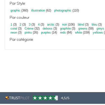
Par Style
graphic
(360)
illustration
(62)
photographic
(110)
Par couleur
1
(3)
2
(3)
3
(3)
4
(3)
arctic
(3)
noir
(106)
blind
(3)
bleu
(3)
coral
(3)
Crème
(32)
deboss
(3)
graphite
(3)
greens
(59)
greys
neon
(3)
pinks
(26)
purples
(14)
reds
(84)
white
(159)
yellows
(
Par catégorie
4,5/5