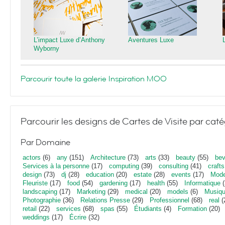
L’impact Luxe d’Anthony
Aventures Luxe
Wyborny
Parcourir toute la galerie Inspiration MOO
Parcourir les designs de Cartes de Visite par caté
Par Domaine
actors
(6)
any
(151)
Architecture
(73)
arts
(33)
beauty
(55)
bev
Services à la personne
(17)
computing
(39)
consulting
(41)
crafts
design
(73)
dj
(28)
education
(20)
estate
(28)
events
(17)
Mod
Fleuriste
(17)
food
(54)
gardening
(17)
health
(55)
Informatique
(
landscaping
(17)
Marketing
(29)
medical
(20)
models
(6)
Musiq
Photographie
(36)
Relations Presse
(29)
Professionnel
(68)
real
(
retail
(22)
services
(68)
spas
(55)
Étudiants
(4)
Formation
(20)
weddings
(17)
Écrire
(32)