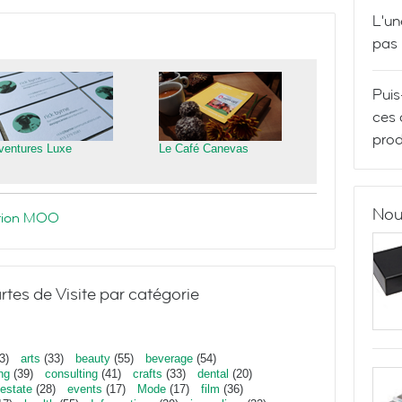
L'un
pas
Puis
ces 
prod
ventures Luxe
Le Café Canevas
Nou
ration MOO
rtes de Visite par catégorie
3)
arts
(33)
beauty
(55)
beverage
(54)
ng
(39)
consulting
(41)
crafts
(33)
dental
(20)
estate
(28)
events
(17)
Mode
(17)
film
(36)