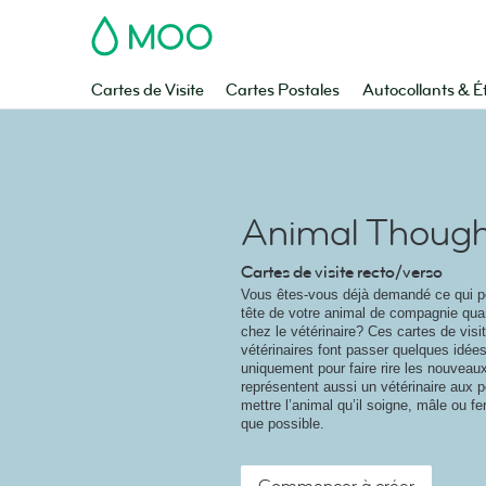
MOO
Cartes de Visite
Cartes Postales
Autocollants & É
Animal Though
Cartes de visite recto/verso
Vous êtes-vous déjà demandé ce qui po
tête de votre animal de compagnie qu
chez le vétérinaire? Ces cartes de visi
vétérinaires font passer quelques idé
uniquement pour faire rire les nouveaux 
représentent aussi un vétérinaire aux p
mettre l’animal qu’il soigne, mâle ou fe
que possible.