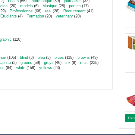
17)
health
(55)
Informatique
(39)
journalism
(32)
dical
(20)
models
(6)
Musique
(28)
parties
(17)
29)
Professionnel
(68)
real
(28)
Recrutement
(41)
Étudiants
(4)
Formation
(20)
veterinary
(20)
graphic
(110)
noir
(106)
blind
(3)
bleu
(3)
blues
(119)
browns
(49)
raphite
(3)
greens
(59)
greys
(46)
ink
(9)
multi
(235)
eds
(84)
white
(159)
yellows
(23)
Plu