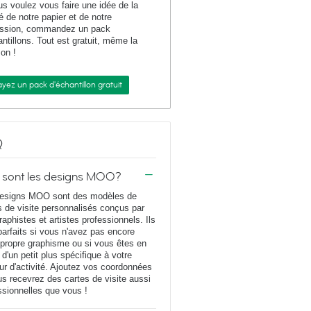
us voulez vous faire une idée de la
té de notre papier et de notre
ession, commandez un pack
antillons. Tout est gratuit, même la
son !
yez un pack d'échantillon gratuit
Q
 sont les designs MOO?
esigns MOO sont des modèles de
s de visite personnalisés conçus par
raphistes et artistes professionnels. Ils
parfaits si vous n'avez pas encore
 propre graphisme ou si vous êtes en
 d'un petit plus spécifique à votre
ur d'activité. Ajoutez vos coordonnées
us recevrez des cartes de visite aussi
ssionnelles que vous !