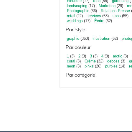
Fleuriste
(17)
food
(54)
gardening
(
landscaping
(17)
Marketing
(29)
me
Photographie
(36)
Relations Presse
(
retail
(22)
services
(68)
spas
(55)
weddings
(17)
Écrire
(32)
Par Style
graphic
(360)
illustration
(62)
photo
Par couleur
1
(3)
2
(3)
3
(3)
4
(3)
arctic
(3)
coral
(3)
Crème
(32)
deboss
(3)
g
neon
(3)
pinks
(26)
purples
(14)
r
Par catégorie