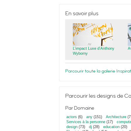
En savoir plus
L’impact Luxe d’Anthony
A
Wyborny
Parcourir toute la galerie Inspi
Parcourir les designs de Ca
Par Domaine
actors
(6)
any
(151)
Architecture
(7
Services à la personne
(17)
computi
design
(73)
dj
(28)
education
(20)