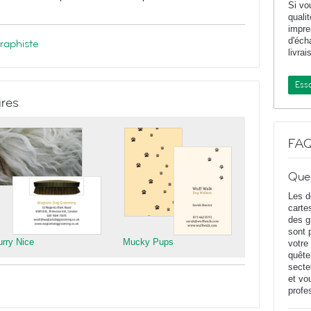
Si vo
quali
impr
d'éch
graphiste
livrai
Essa
ires
FA
Que
Les d
carte
des g
sont 
urry Nice
Mucky Pups
votre
quête
secte
et vo
profe