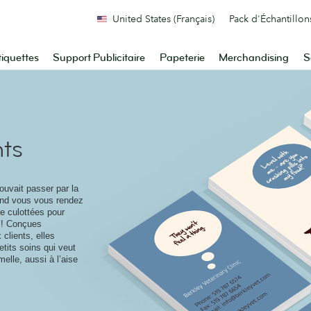
United States (Français)
Pack d'Échantillon
tiquettes
Support Publicitaire
Papeterie
Merchandising
S
ts
uvait passer par la
and vous vous rendez
te culottées pour
es! Conçues
clients, elles
etits soins qui veut
melle, aussi à l’aise