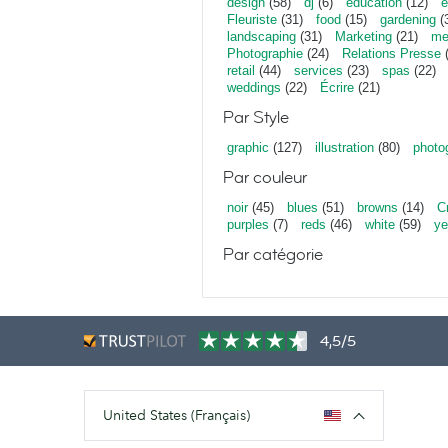
design
(58)
dj
(6)
education
(12)
e
Fleuriste
(31)
food
(15)
gardening
(
landscaping
(31)
Marketing
(21)
me
Photographie
(24)
Relations Presse
(
retail
(44)
services
(23)
spas
(22)
weddings
(22)
Écrire
(21)
Par Style
graphic
(127)
illustration
(80)
photo
Par couleur
noir
(45)
blues
(51)
browns
(14)
C
purples
(7)
reds
(46)
white
(59)
ye
Par catégorie
4,5/5
United States (Français)