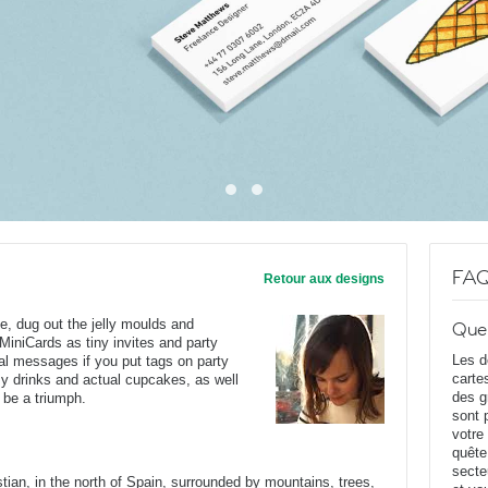
FA
Retour aux designs
e, dug out the jelly moulds and
Que
iniCards as tiny invites and party
Les d
nal messages if you put tags on party
carte
zy drinks and actual cupcakes, as well
des g
l be a triumph.
sont 
votre
quête
secte
tian, in the north of Spain, surrounded by mountains, trees,