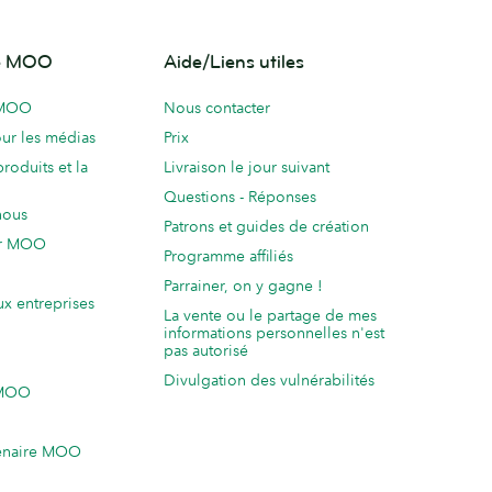
de MOO
Aide/Liens utiles
 MOO
Nous contacter
ur les médias
Prix
produits et la
Livraison le jour suivant
Questions - Réponses
nous
Patrons et guides de création
ur MOO
Programme affiliés
Parrainer, on y gagne !
ux entreprises
La vente ou le partage de mes
informations personnelles n'est
pas autorisé
Divulgation des vulnérabilités
 MOO
enaire MOO