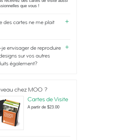
us recevrez des cartes de visite aussi
ssionnelles que vous !
e des cartes ne me plait
-je envisager de reproduire
designs sur vos autres
uits également?
veau chez MOO ?
Cartes de Visite
A partir de
$23.00