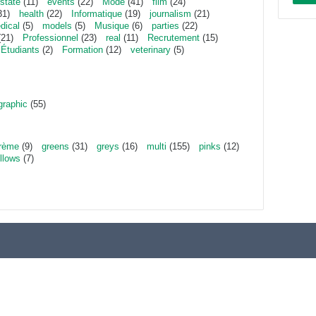
state
(11)
events
(22)
Mode
(41)
film
(24)
31)
health
(22)
Informatique
(19)
journalism
(21)
dical
(5)
models
(5)
Musique
(6)
parties
(22)
21)
Professionnel
(23)
real
(11)
Recrutement
(15)
Étudiants
(2)
Formation
(12)
veterinary
(5)
graphic
(55)
rème
(9)
greens
(31)
greys
(16)
multi
(155)
pinks
(12)
llows
(7)