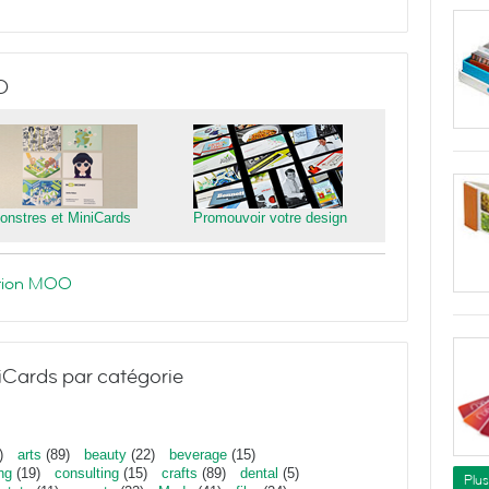
O
onstres et MiniCards
Promouvoir votre design
ration MOO
niCards par catégorie
)
arts
(89)
beauty
(22)
beverage
(15)
ng
(19)
consulting
(15)
crafts
(89)
dental
(5)
Plu