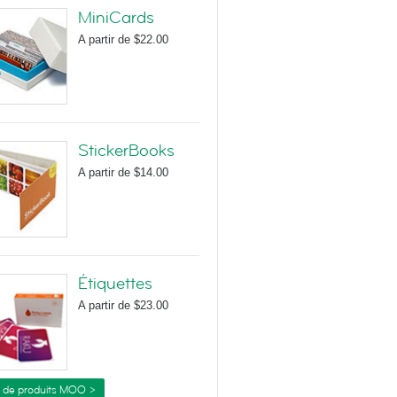
MiniCards
A partir de
$22.00
StickerBooks
A partir de
$14.00
Étiquettes
A partir de
$23.00
s de produits MOO >