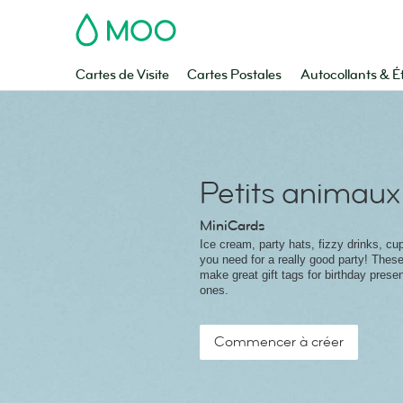
MOO
Cartes de Visite
Cartes Postales
Autocollants & É
Petits animaux
MiniCards
Ice cream, party hats, fizzy drinks, cu
you need for a really good party! These 
make great gift tags for birthday present
ones.
Commencer à créer