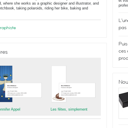
et vo
, where she works as a graphic designer and illustrator, and
profe
tchbook, taking polaroids, riding her bike, baking and
L'un
pas
graphiste
Puis
ces 
ires
prod
Nou
ennifer Appel
Les fêtes, simplement