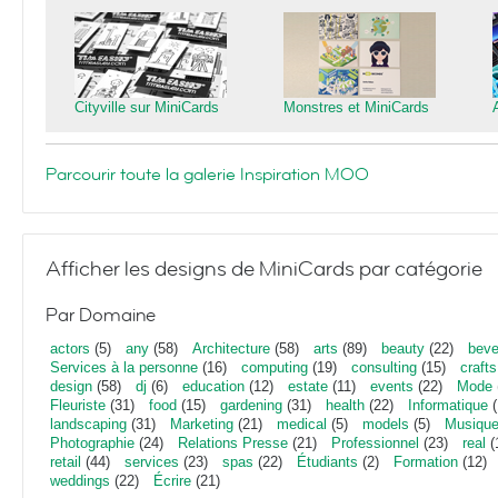
Cityville sur MiniCards
Monstres et MiniCards
Parcourir toute la galerie Inspiration MOO
Afficher les designs de MiniCards par catégorie
Par Domaine
actors
(5)
any
(58)
Architecture
(58)
arts
(89)
beauty
(22)
beve
Services à la personne
(16)
computing
(19)
consulting
(15)
crafts
design
(58)
dj
(6)
education
(12)
estate
(11)
events
(22)
Mode
Fleuriste
(31)
food
(15)
gardening
(31)
health
(22)
Informatique
(
landscaping
(31)
Marketing
(21)
medical
(5)
models
(5)
Musiqu
Photographie
(24)
Relations Presse
(21)
Professionnel
(23)
real
(
retail
(44)
services
(23)
spas
(22)
Étudiants
(2)
Formation
(12)
weddings
(22)
Écrire
(21)