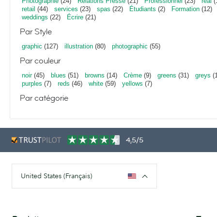
Photographie
(24)
Relations Presse
(21)
Professionnel
(23)
real
(
retail
(44)
services
(23)
spas
(22)
Étudiants
(2)
Formation
(12)
weddings
(22)
Écrire
(21)
Par Style
graphic
(127)
illustration
(80)
photographic
(55)
Par couleur
noir
(45)
blues
(51)
browns
(14)
Crème
(9)
greens
(31)
greys
(1
purples
(7)
reds
(46)
white
(59)
yellows
(7)
Par catégorie
4,5/5
United States (Français)