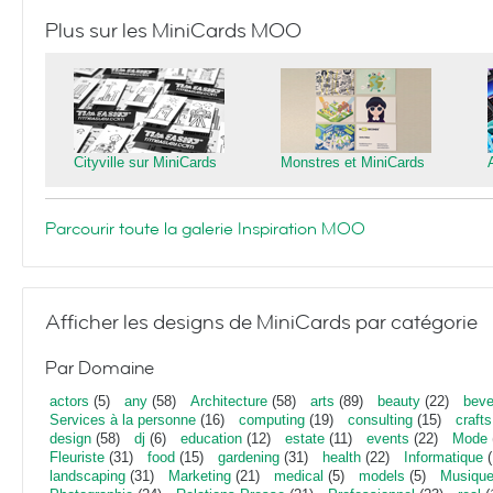
Plus sur les MiniCards MOO
Cityville sur MiniCards
Monstres et MiniCards
Parcourir toute la galerie Inspiration MOO
Afficher les designs de MiniCards par catégorie
Par Domaine
actors
(5)
any
(58)
Architecture
(58)
arts
(89)
beauty
(22)
beve
Services à la personne
(16)
computing
(19)
consulting
(15)
crafts
design
(58)
dj
(6)
education
(12)
estate
(11)
events
(22)
Mode
Fleuriste
(31)
food
(15)
gardening
(31)
health
(22)
Informatique
(
landscaping
(31)
Marketing
(21)
medical
(5)
models
(5)
Musiqu