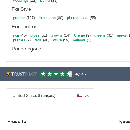
weddings
(22)
Écrire
(21)
Par Style
graphic
(127)
illustration
(80)
photographic
(55)
Par couleur
noir
(45)
blues
(51)
browns
(14)
Crème
(9)
greens
(31)
greys
(1
purples
(7)
reds
(46)
white
(59)
yellows
(7)
Par catégorie
4,5/5
United States (Français)
Produits
Types