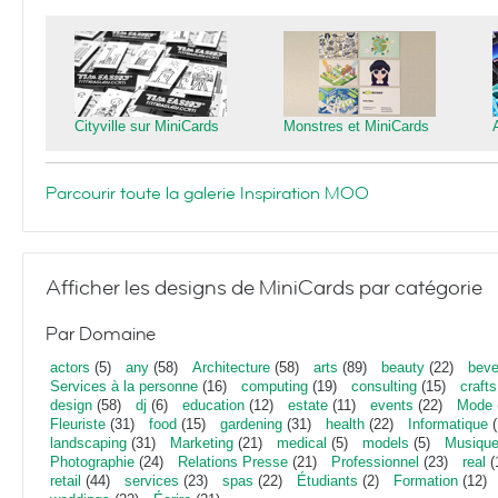
Cityville sur MiniCards
Monstres et MiniCards
Parcourir toute la galerie Inspiration MOO
Afficher les designs de MiniCards par catégorie
Par Domaine
actors
(5)
any
(58)
Architecture
(58)
arts
(89)
beauty
(22)
beve
Services à la personne
(16)
computing
(19)
consulting
(15)
crafts
design
(58)
dj
(6)
education
(12)
estate
(11)
events
(22)
Mode
Fleuriste
(31)
food
(15)
gardening
(31)
health
(22)
Informatique
(
landscaping
(31)
Marketing
(21)
medical
(5)
models
(5)
Musiqu
Photographie
(24)
Relations Presse
(21)
Professionnel
(23)
real
(
retail
(44)
services
(23)
spas
(22)
Étudiants
(2)
Formation
(12)