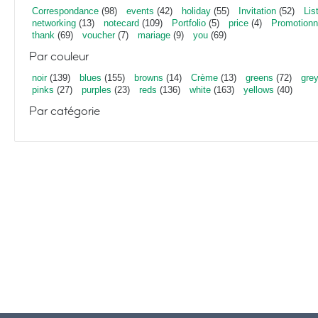
Correspondance
(98)
events
(42)
holiday
(55)
Invitation
(52)
Lis
networking
(13)
notecard
(109)
Portfolio
(5)
price
(4)
Promotionn
thank
(69)
voucher
(7)
mariage
(9)
you
(69)
Par couleur
noir
(139)
blues
(155)
browns
(14)
Crème
(13)
greens
(72)
gre
pinks
(27)
purples
(23)
reds
(136)
white
(163)
yellows
(40)
Par catégorie