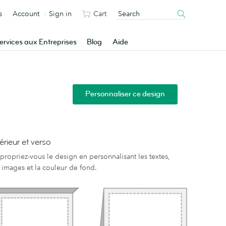
s
Account
Sign in
Cart
ervices aux Entreprises
Blog
Aide
Personnaliser ce design
térieur et verso
propriez-vous le design en personnalisant les textes,
s images et la couleur de fond.