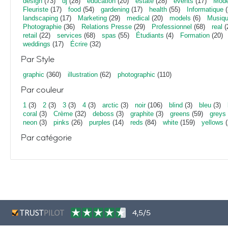
design
(73)
dj
(28)
education
(20)
estate
(28)
events
(17)
Mod
Fleuriste
(17)
food
(54)
gardening
(17)
health
(55)
Informatique
(
landscaping
(17)
Marketing
(29)
medical
(20)
models
(6)
Musiq
Photographie
(36)
Relations Presse
(29)
Professionnel
(68)
real
(
retail
(22)
services
(68)
spas
(55)
Étudiants
(4)
Formation
(20)
weddings
(17)
Écrire
(32)
Par Style
graphic
(360)
illustration
(62)
photographic
(110)
Par couleur
1
(3)
2
(3)
3
(3)
4
(3)
arctic
(3)
noir
(106)
blind
(3)
bleu
(3)
coral
(3)
Crème
(32)
deboss
(3)
graphite
(3)
greens
(59)
greys
neon
(3)
pinks
(26)
purples
(14)
reds
(84)
white
(159)
yellows
(
Par catégorie
4,5/5