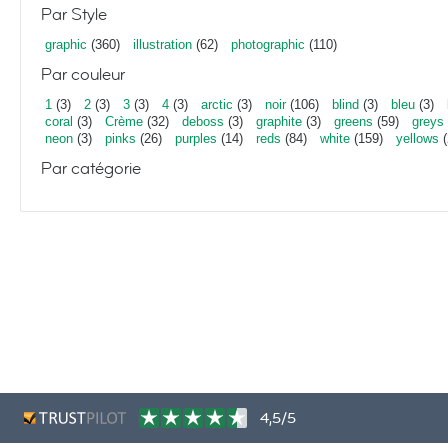
Par Style
graphic
(360)
illustration
(62)
photographic
(110)
Par couleur
1
(3)
2
(3)
3
(3)
4
(3)
arctic
(3)
noir
(106)
blind
(3)
bleu
(3)
coral
(3)
Crème
(32)
deboss
(3)
graphite
(3)
greens
(59)
greys
neon
(3)
pinks
(26)
purples
(14)
reds
(84)
white
(159)
yellows
(
Par catégorie
4,5/5