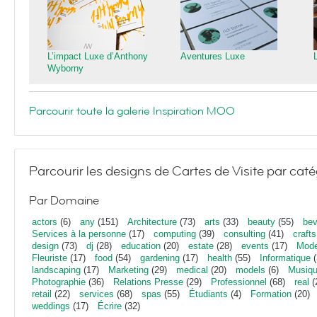
L’impact Luxe d’Anthony
Aventures Luxe
Wyborny
Parcourir toute la galerie Inspiration MOO
Parcourir les designs de Cartes de Visite par caté
Par Domaine
actors
(6)
any
(151)
Architecture
(73)
arts
(33)
beauty
(55)
bev
Services à la personne
(17)
computing
(39)
consulting
(41)
crafts
design
(73)
dj
(28)
education
(20)
estate
(28)
events
(17)
Mod
Fleuriste
(17)
food
(54)
gardening
(17)
health
(55)
Informatique
(
landscaping
(17)
Marketing
(29)
medical
(20)
models
(6)
Musiq
Photographie
(36)
Relations Presse
(29)
Professionnel
(68)
real
(
retail
(22)
services
(68)
spas
(55)
Étudiants
(4)
Formation
(20)
weddings
(17)
Écrire
(32)