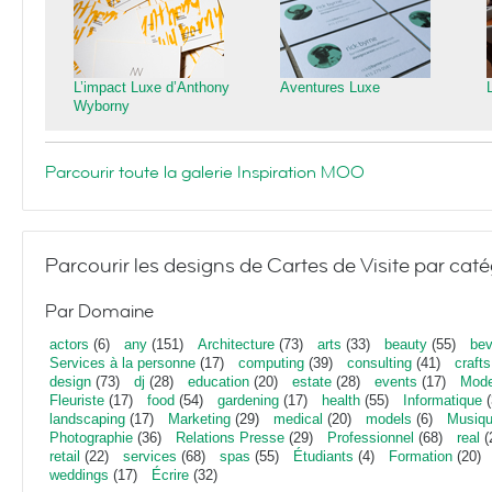
L’impact Luxe d’Anthony
Aventures Luxe
Wyborny
Parcourir toute la galerie Inspiration MOO
Parcourir les designs de Cartes de Visite par caté
Par Domaine
actors
(6)
any
(151)
Architecture
(73)
arts
(33)
beauty
(55)
bev
Services à la personne
(17)
computing
(39)
consulting
(41)
crafts
design
(73)
dj
(28)
education
(20)
estate
(28)
events
(17)
Mod
Fleuriste
(17)
food
(54)
gardening
(17)
health
(55)
Informatique
(
landscaping
(17)
Marketing
(29)
medical
(20)
models
(6)
Musiq
Photographie
(36)
Relations Presse
(29)
Professionnel
(68)
real
(
retail
(22)
services
(68)
spas
(55)
Étudiants
(4)
Formation
(20)
weddings
(17)
Écrire
(32)