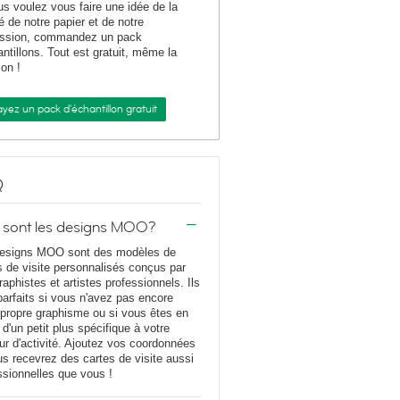
us voulez vous faire une idée de la
té de notre papier et de notre
ession, commandez un pack
antillons. Tout est gratuit, même la
son !
yez un pack d'échantillon gratuit
Q
 sont les designs MOO?
esigns MOO sont des modèles de
s de visite personnalisés conçus par
raphistes et artistes professionnels. Ils
parfaits si vous n'avez pas encore
 propre graphisme ou si vous êtes en
 d'un petit plus spécifique à votre
ur d'activité. Ajoutez vos coordonnées
us recevrez des cartes de visite aussi
ssionnelles que vous !