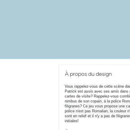
À propos du design
Vous rappelez-vous de cette scène da
Patrick est assis avec ses amis dans s
cartes de visite? Rappelez-vous combie
nimbus de son copain, à la police Romal
filigranes? Ce jeu vous propose une c
police n'est pas Romalian, la couleur n
sont en relief et il n'y a pas de filigr
initiales!