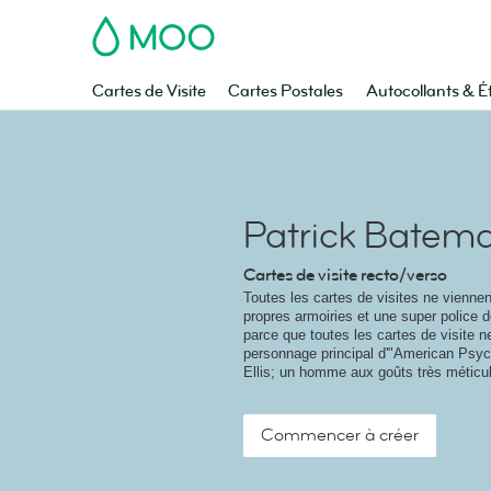
MOO
Cartes de Visite
Cartes Postales
Autocollants & É
Patrick Batem
Cartes de visite recto/verso
Toutes les cartes de visites ne vienne
propres armoiries et une super police d
parce que toutes les cartes de visite n
personnage principal d'"American Psyc
Ellis; un homme aux goûts très méticu
Commencer à créer