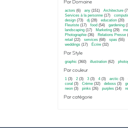
Par Domaine
actors
(6)
any
(151)
Architecture
(7
Services à la personne
(17)
computi
design
(73)
dj
(28)
education
(20)
Fleuriste
(17)
food
(54)
gardening
(
landscaping
(17)
Marketing
(29)
me
Photographie
(36)
Relations Presse
(
retail
(22)
services
(68)
spas
(55)
weddings
(17)
Écrire
(32)
Par Style
graphic
(360)
illustration
(62)
photo
Par couleur
1
(3)
2
(3)
3
(3)
4
(3)
arctic
(3)
coral
(3)
Crème
(32)
deboss
(3)
g
neon
(3)
pinks
(26)
purples
(14)
r
Par catégorie