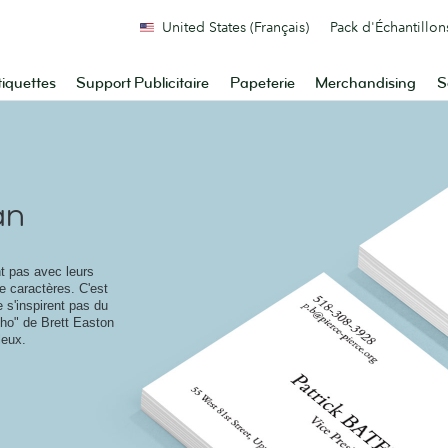
United States (Français)
Pack d'Échantillon
tiquettes
Support Publicitaire
Papeterie
Merchandising
S
an
nt pas avec leurs
e caractères. C'est
e s'inspirent pas du
ho" de Brett Easton
leux.