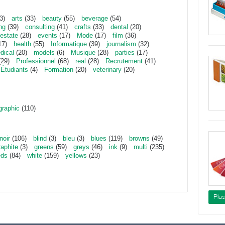
3)
arts
(33)
beauty
(55)
beverage
(54)
ng
(39)
consulting
(41)
crafts
(33)
dental
(20)
estate
(28)
events
(17)
Mode
(17)
film
(36)
17)
health
(55)
Informatique
(39)
journalism
(32)
dical
(20)
models
(6)
Musique
(28)
parties
(17)
29)
Professionnel
(68)
real
(28)
Recrutement
(41)
Étudiants
(4)
Formation
(20)
veterinary
(20)
graphic
(110)
noir
(106)
blind
(3)
bleu
(3)
blues
(119)
browns
(49)
raphite
(3)
greens
(59)
greys
(46)
ink
(9)
multi
(235)
eds
(84)
white
(159)
yellows
(23)
Plu