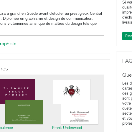
Si vo
quali
impr
a a grandi en Suède avant d'étudier au prestigieux Central
d'éch
es. Diplômée en graphisme et design de communication,
livrai
ions victoriennes ainsi que de maîtres du design tels que
Essa
graphiste
FA
ires
Que
Les d
carte
des g
sont 
votre
quête
secte
et vo
profe
pulence
Frank Underwood