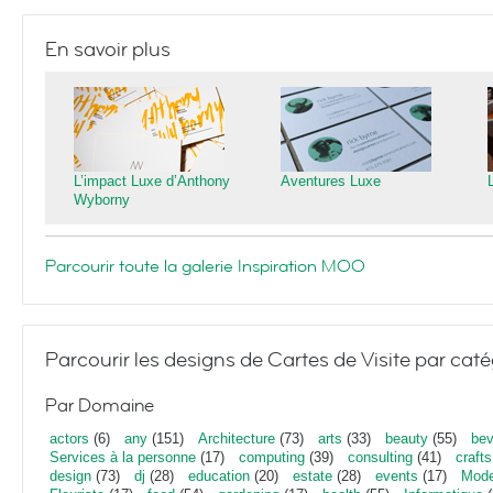
En savoir plus
L’impact Luxe d’Anthony
Aventures Luxe
Wyborny
Parcourir toute la galerie Inspiration MOO
Parcourir les designs de Cartes de Visite par caté
Par Domaine
actors
(6)
any
(151)
Architecture
(73)
arts
(33)
beauty
(55)
bev
Services à la personne
(17)
computing
(39)
consulting
(41)
crafts
design
(73)
dj
(28)
education
(20)
estate
(28)
events
(17)
Mod