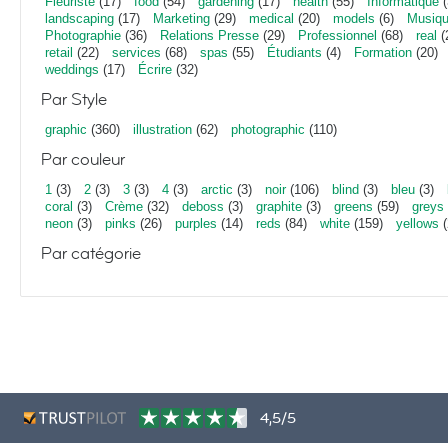
Fleuriste
(17)
food
(54)
gardening
(17)
health
(55)
Informatique
(
landscaping
(17)
Marketing
(29)
medical
(20)
models
(6)
Musiq
Photographie
(36)
Relations Presse
(29)
Professionnel
(68)
real
(
retail
(22)
services
(68)
spas
(55)
Étudiants
(4)
Formation
(20)
weddings
(17)
Écrire
(32)
Par Style
graphic
(360)
illustration
(62)
photographic
(110)
Par couleur
1
(3)
2
(3)
3
(3)
4
(3)
arctic
(3)
noir
(106)
blind
(3)
bleu
(3)
coral
(3)
Crème
(32)
deboss
(3)
graphite
(3)
greens
(59)
greys
neon
(3)
pinks
(26)
purples
(14)
reds
(84)
white
(159)
yellows
(
Par catégorie
4,5/5