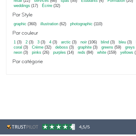
retail
(22)
services
(68)
spas
(55)
Étudiants
(4)
Formation
(20)
weddings
(17)
Écrire
(32)
Par Style
graphic
(360)
illustration
(62)
photographic
(110)
Par couleur
1
(3)
2
(3)
3
(3)
4
(3)
arctic
(3)
noir
(106)
blind
(3)
bleu
(3)
coral
(3)
Crème
(32)
deboss
(3)
graphite
(3)
greens
(59)
greys
neon
(3)
pinks
(26)
purples
(14)
reds
(84)
white
(159)
yellows
(
Par catégorie
4,5/5