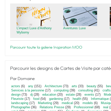
L’impact Luxe d’Anthony
Aventures Luxe
Wyborny
Parcourir toute la galerie Inspiration MOO
Parcourir les designs de Cartes de Visite par caté
Par Domaine
actors
(6)
any
(151)
Architecture
(73)
arts
(33)
beauty
(55)
bev
Services à la personne
(17)
computing
(39)
consulting
(41)
crafts
design
(73)
dj
(28)
education
(20)
estate
(28)
events
(17)
Mod
Fleuriste
(17)
food
(54)
gardening
(17)
health
(55)
Informatique
(
landscaping
(17)
Marketing
(29)
medical
(20)
models
(6)
Musiq
Photographie
(36)
Relations Presse
(29)
Professionnel
(68)
real
(