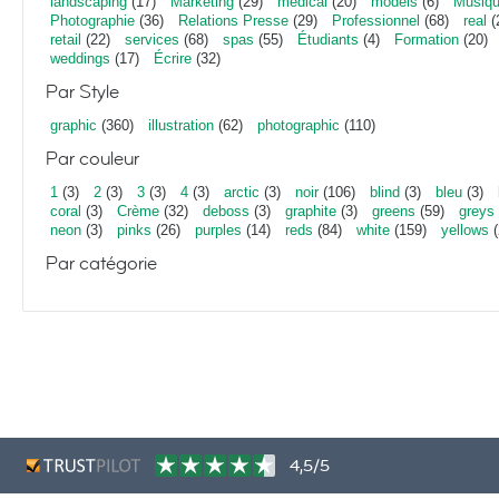
landscaping
(17)
Marketing
(29)
medical
(20)
models
(6)
Musiq
Photographie
(36)
Relations Presse
(29)
Professionnel
(68)
real
(
retail
(22)
services
(68)
spas
(55)
Étudiants
(4)
Formation
(20)
weddings
(17)
Écrire
(32)
Par Style
graphic
(360)
illustration
(62)
photographic
(110)
Par couleur
1
(3)
2
(3)
3
(3)
4
(3)
arctic
(3)
noir
(106)
blind
(3)
bleu
(3)
coral
(3)
Crème
(32)
deboss
(3)
graphite
(3)
greens
(59)
greys
neon
(3)
pinks
(26)
purples
(14)
reds
(84)
white
(159)
yellows
(
Par catégorie
4,5/5