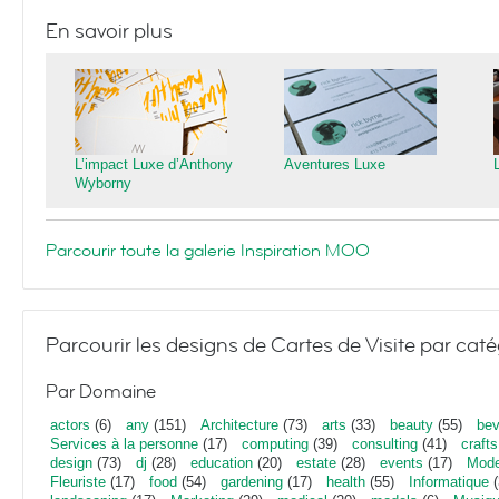
En savoir plus
L’impact Luxe d’Anthony
Aventures Luxe
Wyborny
Parcourir toute la galerie Inspiration MOO
Parcourir les designs de Cartes de Visite par caté
Par Domaine
actors
(6)
any
(151)
Architecture
(73)
arts
(33)
beauty
(55)
bev
Services à la personne
(17)
computing
(39)
consulting
(41)
crafts
design
(73)
dj
(28)
education
(20)
estate
(28)
events
(17)
Mod
Fleuriste
(17)
food
(54)
gardening
(17)
health
(55)
Informatique
(