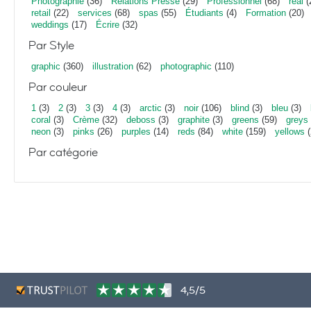
Photographie
(36)
Relations Presse
(29)
Professionnel
(68)
real
(
retail
(22)
services
(68)
spas
(55)
Étudiants
(4)
Formation
(20)
weddings
(17)
Écrire
(32)
Par Style
graphic
(360)
illustration
(62)
photographic
(110)
Par couleur
1
(3)
2
(3)
3
(3)
4
(3)
arctic
(3)
noir
(106)
blind
(3)
bleu
(3)
coral
(3)
Crème
(32)
deboss
(3)
graphite
(3)
greens
(59)
greys
neon
(3)
pinks
(26)
purples
(14)
reds
(84)
white
(159)
yellows
(
Par catégorie
4,5/5