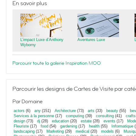
En savoir plus
L’impact Luxe d’Anthony
Aventures Luxe
Wyborny
Parcourir toute la galerie Inspiration MOO
Parcourir les designs de Cartes de Visite par caté
Par Domaine
actors
(6)
any
(151)
Architecture
(73)
arts
(33)
beauty
(55)
bev
Services à la personne
(17)
computing
(39)
consulting
(41)
crafts
design
(73)
dj
(28)
education
(20)
estate
(28)
events
(17)
Mod
Fleuriste
(17)
food
(54)
gardening
(17)
health
(55)
Informatique
(
landscaping
(17)
Marketing
(29)
medical
(20)
models
(6)
Musiq