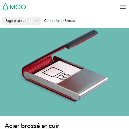
Aller
MOO
au
contenu
Montre tout
Page d'accueil
Cuir et Acier Brossé
principal
Acier brossé et cuir