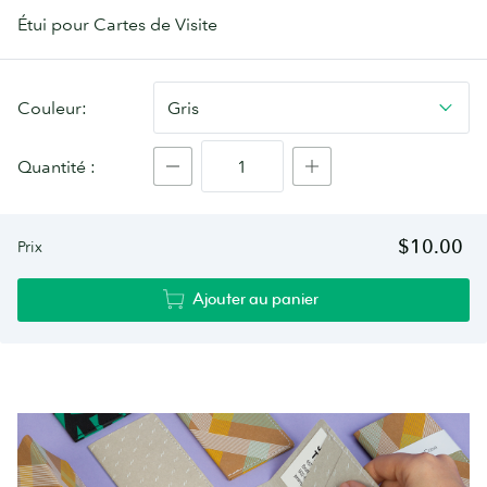
Étui pour Cartes de Visite
Etui
Couleur:
Gris
pour
Cartes
Quantité :
de
Visites
SlimCase
$10.00
Prix
Ajouter au panier