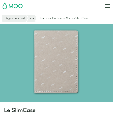
Aller
MOO
au
contenu
Montre tout
Page d'accueil
Etui pour Cartes de Visites SlimCase
principal
Le SlimCase