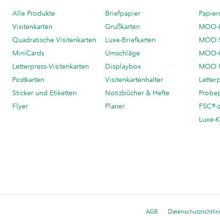
Alle Produkte
Briefpapier
Papier
Visitenkarten
Grußkarten
MOO-
Quadratische Visitenkarten
Luxe-Briefkarten
MOO 
MiniCards
Umschläge
MOO-C
Letterpress-Visitenkarten
Displaybox
MOO K
Postkarten
Visitenkartenhalter
Letter
Sticker und Etiketten
Notizbücher & Hefte
Probe
Flyer
Planer
FSC®-ze
Luxe-K
AGB
Datenschutzrichtlin