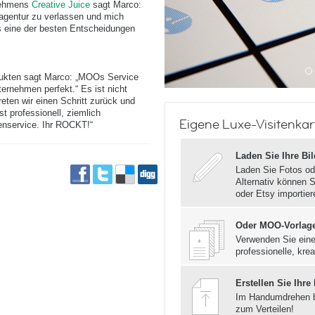
nehmens
Creative Juice
sagt Marco:
vagentur zu verlassen und mich
 eine der besten Entscheidungen
ukten sagt Marco: „MOOs Service
ternehmen perfekt.“ Es ist nicht
eten wir einen Schritt zurück und
t professionell, ziemlich
Eigene Luxe-Visitenkart
enservice. Ihr ROCKT!“
Laden Sie Ihre Bi
Laden Sie Fotos od
Alternativ können S
oder Etsy importier
Oder MOO-Vorlag
Verwenden Sie eine
professionelle, krea
Erstellen Sie Ihre
Im Handumdrehen 
zum Verteilen!