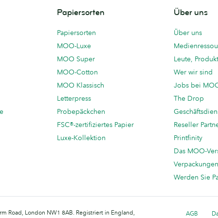
Papiersorten
Über uns
Papiersorten
Über uns
MOO-Luxe
Medienressou
MOO Super
Leute, Produk
MOO-Cotton
Wer wir sind
MOO Klassisch
Jobs bei MO
Letterpress
The Drop
te
Probepäckchen
Geschäftsdien
FSC®-zertifiziertes Papier
Reseller Partn
Luxe-Kollektion
Printfinity
Das MOO-Ver
Verpackunge
Werden Sie P
arm Road, London NW1 8AB. Registriert in England,
AGB
Da