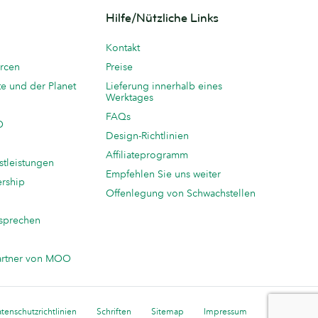
Hilfe/Nützliche Links
Kontakt
rcen
Preise
te und der Planet
Lieferung innerhalb eines
Werktages
FAQs
O
Design-Richtlinien
Affiliateprogramm
stleistungen
Empfehlen Sie uns weiter
ership
Offenlegung von Schwachstellen
sprechen
n
artner von MOO
tenschutzrichtlinien
Schriften
Sitemap
Impressum