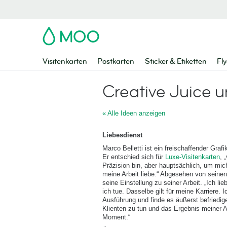
MOO
Visitenkarten
Postkarten
Sticker & Etiketten
Fly
Creative Juice 
« Alle Ideen anzeigen
Liebesdienst
Marco Belletti ist ein freischaffender Grafi
Er entschied sich für
Luxe-Visitenkarten
, 
Präzision bin, aber hauptsächlich, um mich
meine Arbeit liebe.“ Abgesehen von seine
seine Einstellung zu seiner Arbeit. „Ich li
ich tue. Dasselbe gilt für meine Karriere.
Ausführung und finde es äußerst befriedi
Klienten zu tun und das Ergebnis meiner A
Moment.“