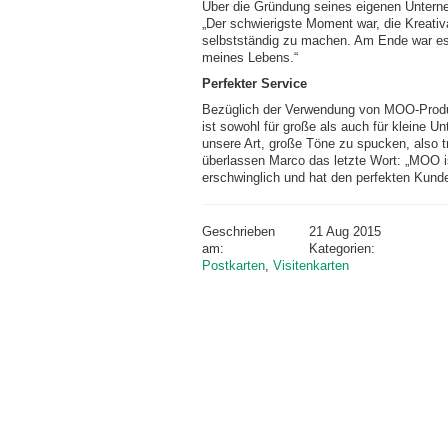
Über die Gründung seines eigenen Unter
„Der schwierigste Moment war, die Kreati
selbstständig zu machen. Am Ende war es
meines Lebens.“
Perfekter Service
Bezüglich der Verwendung von MOO-Prod
ist sowohl für große als auch für kleine Un
unsere Art, große Töne zu spucken, also tr
überlassen Marco das letzte Wort: „MOO is
erschwinglich und hat den perfekten Kund
Geschrieben
21 Aug 2015
am:
Kategorien:
Postkarten
,
Visitenkarten