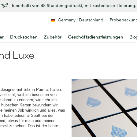
Innerhalb von 48 Stunden gedruckt, mit kostenloser Lieferung.
Germany | Deutschland
Probepackun
er
Drucksachen
Zubehör
Geschäftsdienstleistungen
Blo
und Luxe
kdesigner mit Sitz in Parma, Italien.
„vielleicht, weil ich besessen von
 daran zu erinnern, wie sehr ich
n hübschen Karten bewundern wir
ebe meinen Job wirklich und alles, was
 Ich habe jedesmal Spaß bei der
gend, etwas für mich und meinen
rbeit zu sehen. Das ist der beste