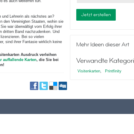
ird es auch weiterhin tun.“
Jetzt erstellen
n und Lehrerin als nächstes an?
 in den Vereinigten Staaten, wohin sie
Sie war überwältigt vom Erfolg ihrer
en dritten Band nachzudenken. Und
lizenzieren. Bei so vielen
r, sind ihrer Fantasie wirklich keine
Mehr Ideen dieser Art
isitenkarten Ausdruck verleihen
Verwandte Kategori
ar auffallende Karten
, die Sie bei
en!
Visitenkarten
,
Printfinity