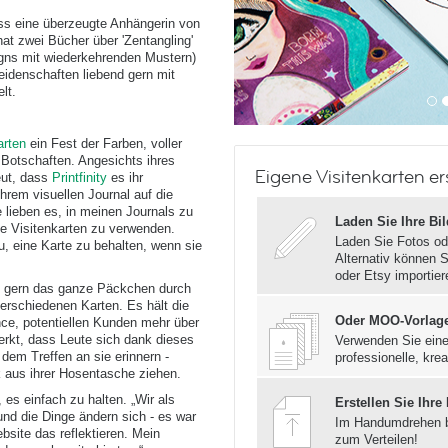
ass eine überzeugte Anhängerin von
hat zwei Bücher über 'Zentangling'
signs mit wiederkehrenden Mustern)
Leidenschaften liebend gern mit
lt.
arten
ein Fest der Farben, voller
 Botschaften. Angesichts ihres
Eigene Visitenkarten er
eut, dass
Printfinity
es ihr
hrem visuellen Journal auf die
 lieben es, in meinen Journals zu
Laden Sie Ihre Bi
ne Visitenkarten zu verwenden.
Laden Sie Fotos od
u, eine Karte zu behalten, wenn sie
Alternativ können S
oder Etsy importier
te gern das ganze Päckchen durch
erschiedenen Karten. Es hält die
Oder MOO-Vorlag
nce, potentiellen Kunden mehr über
erkt, dass Leute sich dank dieses
Verwenden Sie eine
dem Treffen an sie erinnern -
professionelle, krea
 aus ihrer Hosentasche ziehen.
es einfach zu halten. „Wir als
Erstellen Sie Ihre
und die Dinge ändern sich - es war
Im Handumdrehen 
site das reflektieren. Mein
zum Verteilen!