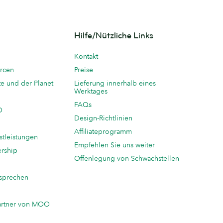
Hilfe/Nützliche Links
Kontakt
rcen
Preise
te und der Planet
Lieferung innerhalb eines
Werktages
FAQs
O
Design-Richtlinien
Affiliateprogramm
stleistungen
Empfehlen Sie uns weiter
ership
Offenlegung von Schwachstellen
sprechen
n
artner von MOO