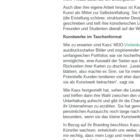
Auch über ihre eigene Arbeit hinaus ist K
Kunst als Mittel zur Selbstentfaltung. Sie 
(die Erstellung schöner, strukturierter De
geschrieben und teilt ihre künstlerischen 
Freunden und Studenten überall auf der We
Kunstwerke im Taschenformat
Wie zu erwarten sind Kass' MOO-
Visitenk
ausdrucksstarker Bilder und inspirierender
umfangreichen Portfolios war sie hocherfr
ermöglichte, eine Auswahl der Seiten aus i
Rückseiten ihrer Karten zu drucken. „Leute
blättern, also machte es Sinn, sie für mei
Potentielle Kunden tendieren viel eher daz
sie als Kunstwerk betrachten“, sagt sie.
Wie Kass festgestellt hat, sehen die Leu
und treffen dann ihre Wahl zwischen den v
Unterhaltung aufrecht und gibt ihr die Cha
ihr Unternehmen zu erzählen. Sie hat gem
persönlichen Austauschs noch lange nach 
besonders, wenn sie das kleine Kunstwerk
In Bezug auf ihr Branding beschloss Kass, 
Künstler wachsen, entwickeln uns weiter, 
mir wichtig, dass mein Logo und meine Web