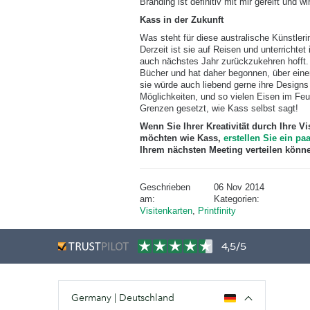
Branding ist definitiv mit mir gereift und w
Kass in der Zukunft
Was steht für diese australische Künstleri
Derzeit ist sie auf Reisen und unterrichtet
auch nächstes Jahr zurückzukehren hofft. 
Bücher und hat daher begonnen, über ein
sie würde auch liebend gerne ihre Designs 
Möglichkeiten, und so vielen Eisen im Feue
Grenzen gesetzt, wie Kass selbst sagt!
Wenn Sie Ihrer Kreativität durch Ihre V
möchten wie Kass,
erstellen Sie ein pa
Ihrem nächsten Meeting verteilen könn
Geschrieben
06 Nov 2014
am:
Kategorien:
Visitenkarten
,
Printfinity
4,5/5
Germany | Deutschland