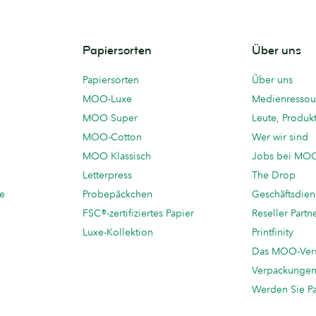
Papiersorten
Über uns
Papiersorten
Über uns
MOO-Luxe
Medienressou
MOO Super
Leute, Produk
MOO-Cotton
Wer wir sind
MOO Klassisch
Jobs bei MO
Letterpress
The Drop
te
Probepäckchen
Geschäftsdien
FSC®-zertifiziertes Papier
Reseller Partn
Luxe-Kollektion
Printfinity
Das MOO-Ver
Verpackunge
Werden Sie P