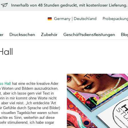
Innerhalb von 48 Stunden gedruckt, mit kostenloser Lieferung.
Germany | Deutschland
Probepackun
er
Drucksachen
Zubehör
Geschäftsdienstleistungen
Blo
Hall
ss Hall
hat eine echte kreative Ader
on Worten und Bildern auszudrücken.
, aber ich lasse gern viel Text in
lerin in mir kommt ohne Worte nicht
aber viel reist. „Ich entdeckte 'Art
ür Gefühle durch Sprache und Bilder)
e visuellen Tagebücher waren schon
chte es Sinn, weiterhin auf diese
sehr stimulierend, ich habe sogar