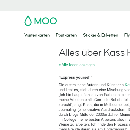
MOO
Visitenkarten
Postkarten
Sticker & Etiketten
Fly
Alles über Kass 
« Alle Ideen anzeigen
"Express yourself"
Die australische Autorin und Künstlerin
Ka
und liebt es, sich durch eine Mischung v
„Ich bin hauptsächlich von Farben inspiriert
meine Arbeiten einfließen - die Schriftstel
zurecht“, sagt Kass, die in Melbourne lebt, 
Journaling' (eine kreative Ausdrucksform f
durch Blogs Mitte der 2000er Jahre. Mein
im College meine besten Arbeiten, also ma
Weise zu arbeiten. Ich finde den Prozess 
mehr Freude daran als am Endergebnis!“