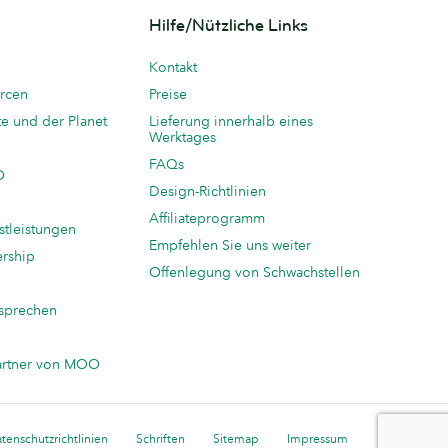
Hilfe/Nützliche Links
Kontakt
rcen
Preise
te und der Planet
Lieferung innerhalb eines
Werktages
FAQs
O
Design-Richtlinien
Affiliateprogramm
stleistungen
Empfehlen Sie uns weiter
ership
Offenlegung von Schwachstellen
sprechen
n
artner von MOO
tenschutzrichtlinien
Schriften
Sitemap
Impressum