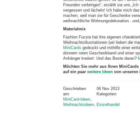
Freunden verbringen“, erzählt sie uns.„Ich
vergessen und lächeln! Ich habe mich da
machen, weil man sie für Geschenke verw
weihnachtliche Wohnungsdekoration...und
Materialmix
Fashion Fucsia hat ihre eigenen charakteri
Weihnachtsillustrationen (wir lieben die tra
MiniCards
gedruckt und mithilfe einer ein
dünnem roten Geschenkband und einer spez
Anhänger kreiiert. Und das Beste daran?
M
Möchten Sie mehr aus Ihren MiniCards
auf ein paar
weitere Ideen
von unseren 
Geschrieben
06 Nov 2013
am:
Kategorien:
MiniCard-Ideen
,
Weihnachtsideen
,
Einzelhandel