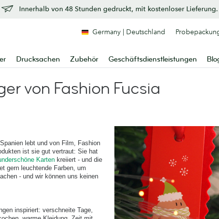
Innerhalb von 48 Stunden gedruckt, mit kostenloser Lieferung.
Germany | Deutschland
Probepackun
er
Drucksachen
Zubehör
Geschäftsdienstleistungen
Blo
ger von Fashion Fucsia
in Spanien lebt und von Film, Fashion
dukten ist sie gut vertraut: Sie hat
underschöne Karten
kreiiert - und die
et gern leuchtende Farben, um
achen - und wir können uns keinen
ngen inspiriert: verschneite Tage,
kochen, warme Kleidung, Zeit mit