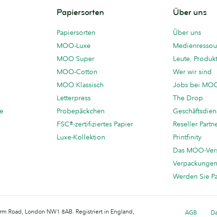
Papiersorten
Über uns
Papiersorten
Über uns
MOO-Luxe
Medienressou
MOO Super
Leute, Produk
MOO-Cotton
Wer wir sind
MOO Klassisch
Jobs bei MO
Letterpress
The Drop
te
Probepäckchen
Geschäftsdien
FSC®-zertifiziertes Papier
Reseller Partn
Luxe-Kollektion
Printfinity
Das MOO-Ver
Verpackunge
Werden Sie P
arm Road, London NW1 8AB. Registriert in England,
AGB
Da