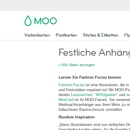
MOO
Visitenkarten
Postkarten
Sticker & Etiketten
Fly
Festliche Anhän
« Alle Ideen anzeigen
Lernen Sie Fashion Fucsia kennen
Fashion Fucsia
ist eine Illustratorin, die 
und Festivitäten inspiriert ist! Mit MOO-Pro
bereits
Lesezeichen
,
"MOOgneten"
und
w
MiniCard
ist ihr MOO-Favorit. Sie verwend
Weihnachtsanhänger aus ihren Minis zu m
hübscheren Baumschmuck vorstellen.
Rundum Inspiration
„Diese Illustrationen sind von einfachen Di
Geschenke kaufen gehen, für die Familie 