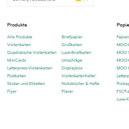
Produkte
Papie
Alle Produkte
Briefpapier
Papier
Visitenkarten
Grußkarten
MOO-
Quadratische Visitenkarten
Luxe-Briefkarten
MOO 
MiniCards
Umschläge
MOO-C
Letterpress-Visitenkarten
Displaybox
MOO K
Postkarten
Visitenkartenhalter
Letter
Sticker und Etiketten
Notizbücher & Hefte
Probe
Flyer
Planer
FSC®-ze
Luxe-K