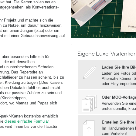
iewt hat. Die Karten sollen neuen
entgegensehen, als Konversations-
ihr Projekt und machte sich die
en zu Nutze, um darauf hinzuweisen,
at um einen Jungen (blau) oder ein
ird mit einer Gebrauchsanweisung auf
Eigene Luxe-Visitenkart
t, aber besonders hilfreich für
 - die mit denselben
und ununterbrochenem Schreien
Laden Sie Ihre Bi
ahrung. Das Repertoire an
Laden Sie Fotos od
hlaflieder zu hassen scheint, bis zu
Alternativ können S
keit Kleidung zu tragen („Des Kaisers
oder Etsy importier
chen-Debakeln fehlt es auch nicht.
als nur passive Zuhörer zu sein und
Oder MOO-Vorlag
 (Kinderkrippen,
l dort, wo Mamas und Papas sich
Verwenden Sie eine
professionelle, krea
Spark*-Karten kostenlos erhältlich
Sie
dieses einfache Formular
Erstellen Sie Ihre
es wird Ihnen bis vor die Haustür
Im Handumdrehen 
zum Verteilen!