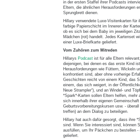
in der ersten Staffel ihrer Podcasts interv
Eltern, die ähnlichen Herausforderungen 
Sprungbrett dienen.
Hillary verwendete Luxe-Visitenkarten für 
farbige Papierschicht im Inneren der Kart
ob es sich bei dem Baby im jeweiligen Zit
Mädchen (rot) handelt. Jedes Kartenset w
einer Luxe-Briefkarte geliefert.
Vom Zuhören zum Mitreden
Hillarys
Podcast
ist für alle Eltern relevan
diejenigen, bei denen es das erste Kind ist
Herausforderungen wie Füttern, Wickeln 
konfrontiert sind, aber ohne vorherige Erf
Geschichten reicht von einem Kind, das Sc
einem, das sich weigert, in der Öffentlich
Neue Strampler“), und an Windel- und Töpf
*Spark*-Karten sollen Eltern helfen, mehr 
sich innerhalb ihrer eigenen Gemeinschaft
Geburtsvorbereitungskursen usw. - überal
treffen) an dem Dialog zu beteiligen.
Hillary hat auch dafür gesorgt, dass ihre *
sind. Wenn Sie interessiert sind, können 
ausfüllen, um Ihr Päckchen zu bestellen - 
geliefert.