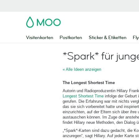
MOO
Visitenkarten
Postkarten
Sticker & Etiketten
Fly
*Spark* für junge
« Alle Ideen anzeigen
The Longest Shortest Time
Autorin und Radioproduzentin Hillary Fra
Longest Shortest Time
infolge der Geburt 
gerufen. Die Erfahrung war mit nichts verg
das sie sich vorbereitet hatte und inspirier
einzurichten, auf der Eltern sich über ihre
austauschen können. Im Zuge der anste
findet Hillary neue Methoden, den Dialog ü
„*Spark*-Karten sind dazu gedacht, die K
anzuregen“, sagt Hillary. Auf jeder Karte 