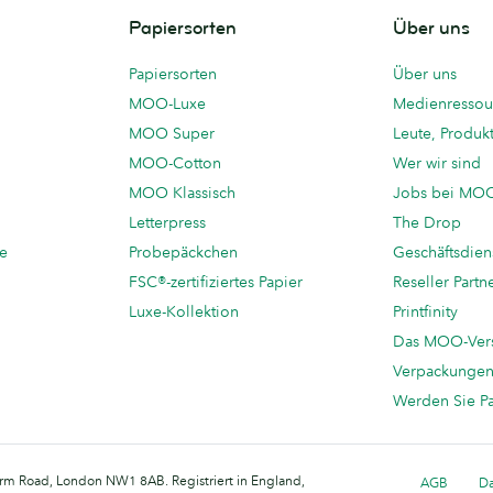
Papiersorten
Über uns
Papiersorten
Über uns
MOO-Luxe
Medienressou
MOO Super
Leute, Produk
MOO-Cotton
Wer wir sind
MOO Klassisch
Jobs bei MO
Letterpress
The Drop
te
Probepäckchen
Geschäftsdien
FSC®-zertifiziertes Papier
Reseller Partn
Luxe-Kollektion
Printfinity
Das MOO-Ver
Verpackunge
Werden Sie P
arm Road, London NW1 8AB. Registriert in England,
AGB
Da