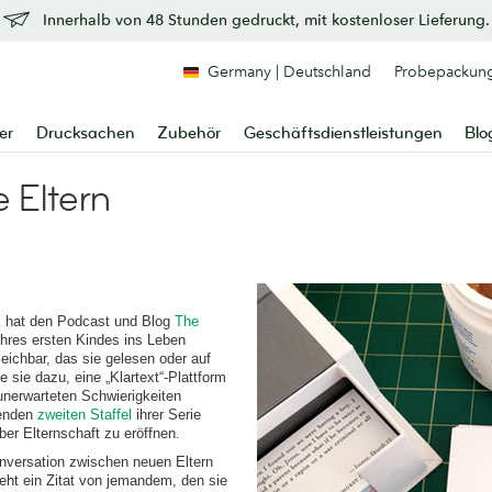
Innerhalb von 48 Stunden gedruckt, mit kostenloser Lieferung.
Germany | Deutschland
Probepackun
er
Drucksachen
Zubehör
Geschäftsdienstleistungen
Blo
 Eltern
nk hat den Podcast und Blog
The
ihres ersten Kindes ins Leben
leichbar, das sie gelesen oder auf
te sie dazu, eine „Klartext“-Plattform
 unerwarteten Schwierigkeiten
henden
zweiten Staffel
ihrer Serie
ber Elternschaft zu eröffnen.
onversation zwischen neuen Eltern
steht ein Zitat von jemandem, den sie