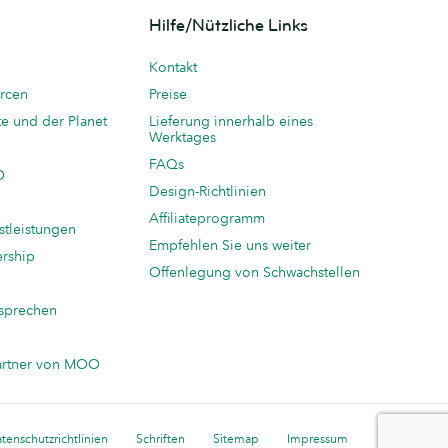
Hilfe/Nützliche Links
Kontakt
rcen
Preise
te und der Planet
Lieferung innerhalb eines
Werktages
FAQs
O
Design-Richtlinien
Affiliateprogramm
stleistungen
Empfehlen Sie uns weiter
ership
Offenlegung von Schwachstellen
sprechen
n
artner von MOO
tenschutzrichtlinien
Schriften
Sitemap
Impressum