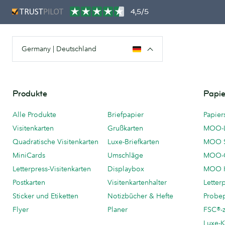
4,5/5
Germany | Deutschland
Produkte
Papie
Alle Produkte
Briefpapier
Papier
Visitenkarten
Grußkarten
MOO-
Quadratische Visitenkarten
Luxe-Briefkarten
MOO 
MiniCards
Umschläge
MOO-C
Letterpress-Visitenkarten
Displaybox
MOO K
Postkarten
Visitenkartenhalter
Letter
Sticker und Etiketten
Notizbücher & Hefte
Probe
Flyer
Planer
FSC®-ze
Luxe-K