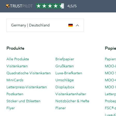
4,5/5
Germany | Deutschland
Produkte
Papie
Alle Produkte
Briefpapier
Papier
Visitenkarten
Grußkarten
MOO-
Quadratische Visitenkarten
Luxe-Briefkarten
MOO 
MiniCards
Umschläge
MOO-C
Letterpress-Visitenkarten
Displaybox
MOO K
Postkarten
Visitenkartenhalter
Letter
Sticker und Etiketten
Notizbücher & Hefte
Probe
Flyer
Planer
FSC®-ze
Luxe-K