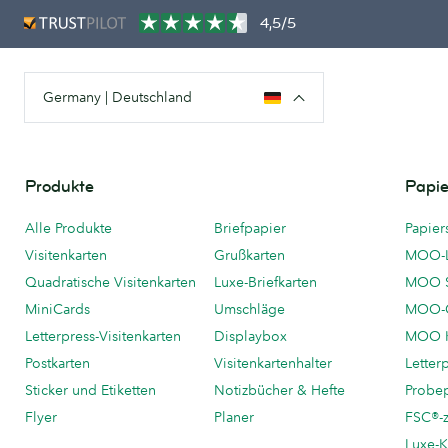
4,5/5
Germany | Deutschland
Produkte
Papie
Alle Produkte
Briefpapier
Papier
Visitenkarten
Grußkarten
MOO-
Quadratische Visitenkarten
Luxe-Briefkarten
MOO 
MiniCards
Umschläge
MOO-C
Letterpress-Visitenkarten
Displaybox
MOO K
Postkarten
Visitenkartenhalter
Letter
Sticker und Etiketten
Notizbücher & Hefte
Probe
Flyer
Planer
FSC®-ze
Luxe-K