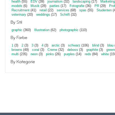
health
(55)
EDV
(39)
journalism
(32)
landscaping
(17)
Marketing
models
(6)
Musik
(28)
parties
(17)
Fotografie
(36)
PR
(29)
Pro
Recruitment
(41)
retail
(22)
services
(68)
spas
(55)
Studenten
(4
veterinary
(20)
weddings
(17)
Schrift
(32)
By Stil
graphic
(360)
Illustration
(62)
photographic
(110)
By Farbe
1
(3)
2
(3)
3
(3)
4
(3)
arctic
(3)
schwarz
(106)
blind
(3)
blau
browns
(49)
coral
(3)
Creme
(32)
deboss
(3)
graphite
(3)
green
multi
(235)
neon
(3)
pinks
(26)
purples
(14)
reds
(84)
white
(15
By Kategorie