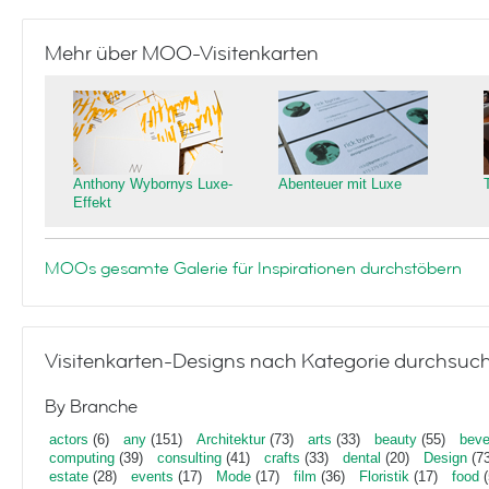
Mehr über MOO-Visitenkarten
Anthony Wybornys Luxe-
Abenteuer mit Luxe
Effekt
MOOs gesamte Galerie für Inspirationen durchstöbern
Visitenkarten-Designs nach Kategorie durchsuc
By Branche
actors
(6)
any
(151)
Architektur
(73)
arts
(33)
beauty
(55)
beve
computing
(39)
consulting
(41)
crafts
(33)
dental
(20)
Design
(73
estate
(28)
events
(17)
Mode
(17)
film
(36)
Floristik
(17)
food
(