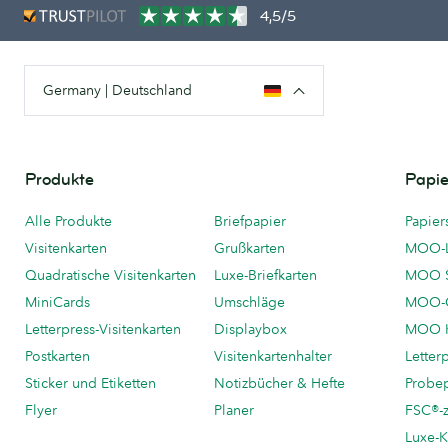
4,5/5
Germany | Deutschland
Produkte
Papie
Alle Produkte
Briefpapier
Papier
Visitenkarten
Grußkarten
MOO-
Quadratische Visitenkarten
Luxe-Briefkarten
MOO 
MiniCards
Umschläge
MOO-C
Letterpress-Visitenkarten
Displaybox
MOO K
Postkarten
Visitenkartenhalter
Letter
Sticker und Etiketten
Notizbücher & Hefte
Probe
Flyer
Planer
FSC®-ze
Luxe-K