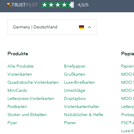
4,5/5
Germany | Deutschland
Produkte
Papie
Alle Produkte
Briefpapier
Papier
Visitenkarten
Grußkarten
MOO-
Quadratische Visitenkarten
Luxe-Briefkarten
MOO 
MiniCards
Umschläge
MOO-C
Letterpress-Visitenkarten
Displaybox
MOO K
Postkarten
Visitenkartenhalter
Letter
Sticker und Etiketten
Notizbücher & Hefte
Probe
Flyer
Planer
FSC®-ze
Luxe-K