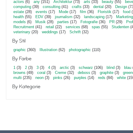
actors
(6)
any
(151)
Architektur
(73)
arts
(33)
beauty
(55)
beve
computing
(39)
consulting
(41)
crafts
(33)
dental
(20)
Design
(73
estate
(28)
events
(17)
Mode
(17)
film
(36)
Floristik
(17)
food
(
health
(55)
EDV
(39)
journalism
(32)
landscaping
(17)
Marketing
models
(6)
Musik
(28)
parties
(17)
Fotografie
(36)
PR
(29)
Pro
Recruitment
(41)
retail
(22)
services
(68)
spas
(55)
Studenten
(4
veterinary
(20)
weddings
(17)
Schrift
(32)
By Stil
graphic
(360)
Illustration
(62)
photographic
(110)
By Farbe
1
(3)
2
(3)
3
(3)
4
(3)
arctic
(3)
schwarz
(106)
blind
(3)
blau
browns
(49)
coral
(3)
Creme
(32)
deboss
(3)
graphite
(3)
green
multi
(235)
neon
(3)
pinks
(26)
purples
(14)
reds
(84)
white
(15
By Kategorie