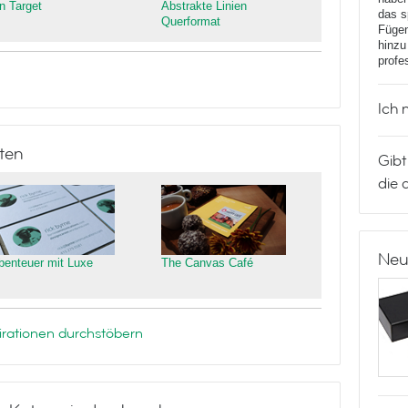
n Target
Abstrakte Linien
das s
Querformat
Fügen
hinzu
profe
Ich 
ten
Gibt
die 
Neu
benteuer mit Luxe
The Canvas Café
rationen durchstöbern