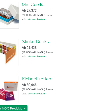
MiniCards
Ab
27,37€
(
23,00€
exkl. MwSt.
)
Preise
exkl.
Versandkosten
StickerBooks
Ab
21,42€
(
18,00€
exkl. MwSt.
)
Preise
exkl.
Versandkosten
Klebeetiketten
Ab
30,94€
(
26,00€
exkl. MwSt.
)
Preise
exkl.
Versandkosten
r MOO Produkte >