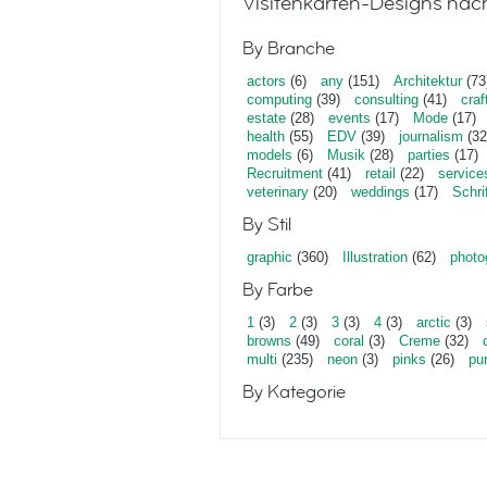
Visitenkarten-Designs nac
By Branche
actors
(6)
any
(151)
Architektur
(73
computing
(39)
consulting
(41)
craf
estate
(28)
events
(17)
Mode
(17)
health
(55)
EDV
(39)
journalism
(32
models
(6)
Musik
(28)
parties
(17)
Recruitment
(41)
retail
(22)
service
veterinary
(20)
weddings
(17)
Schri
By Stil
graphic
(360)
Illustration
(62)
photo
By Farbe
1
(3)
2
(3)
3
(3)
4
(3)
arctic
(3)
browns
(49)
coral
(3)
Creme
(32)
multi
(235)
neon
(3)
pinks
(26)
pu
By Kategorie