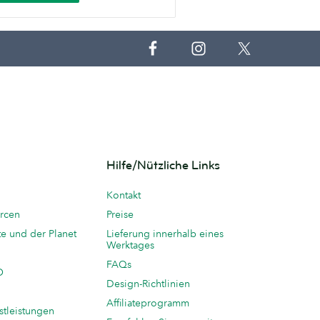
Hilfe/Nützliche Links
Kontakt
rcen
Preise
te und der Planet
Lieferung innerhalb eines
Werktages
FAQs
O
Design-Richtlinien
Affiliateprogramm
stleistungen