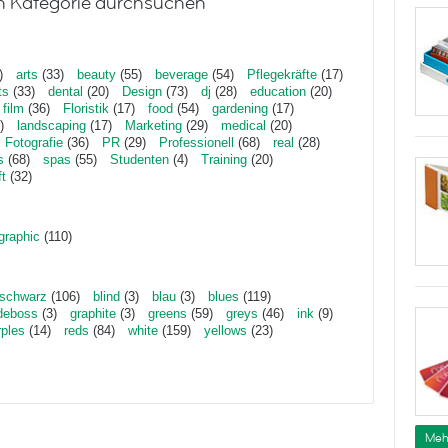
h Kategorie durchsuchen
)
arts
(33)
beauty
(55)
beverage
(54)
Pflegekräfte
(17)
ts
(33)
dental
(20)
Design
(73)
dj
(28)
education
(20)
film
(36)
Floristik
(17)
food
(54)
gardening
(17)
)
landscaping
(17)
Marketing
(29)
medical
(20)
Fotografie
(36)
PR
(29)
Professionell
(68)
real
(28)
s
(68)
spas
(55)
Studenten
(4)
Training
(20)
ft
(32)
graphic
(110)
schwarz
(106)
blind
(3)
blau
(3)
blues
(119)
deboss
(3)
graphite
(3)
greens
(59)
greys
(46)
ink
(9)
rples
(14)
reds
(84)
white
(159)
yellows
(23)
Meh