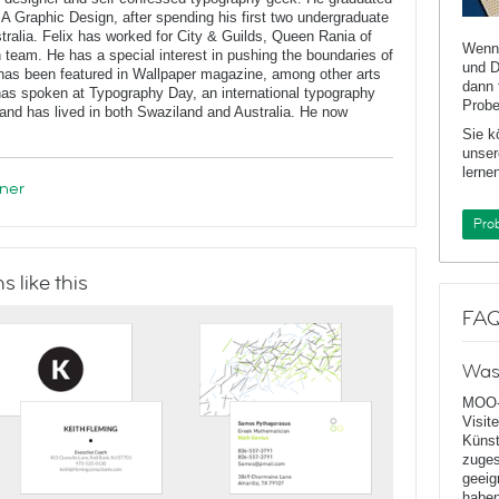
BA Graphic Design, after spending his first two undergraduate
stralia. Felix has worked for City & Guilds, Queen Rania of
Wenn 
n team. He has a special interest in pushing the boundaries of
und D
has been featured in Wallpaper magazine, among other arts
dann 
 has spoken at Typography Day, an international typography
Probe
and has lived in both Swaziland and Australia. He now
Sie k
unser
lernen
ner
Pro
 like this
FA
Was
MOO-
Visit
Künst
zuges
geeig
haben