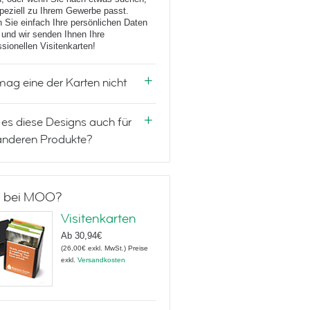
peziell zu Ihrem Gewerbe passt.
 Sie einfach Ihre persönlichen Daten
 und wir senden Ihnen Ihre
ssionellen Visitenkarten!
mag eine der Karten nicht
 es diese Designs auch für
anderen Produkte?
 bei MOO?
Visitenkarten
Ab
30,94€
(
26,00€
exkl. MwSt.
)
Preise
exkl.
Versandkosten