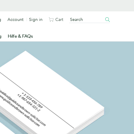
g
Account
Sign in
Cart
g
Hilfe & FAQs