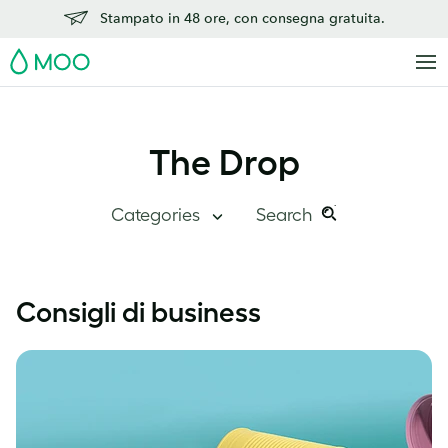
Stampato in 48 ore, con consegna gratuita.
MOO
The Drop
Categories
Search
Search
Search
this
The Drop
Consigli di business
site:
Quadro Generale
Dentro MOO
Storie di successo