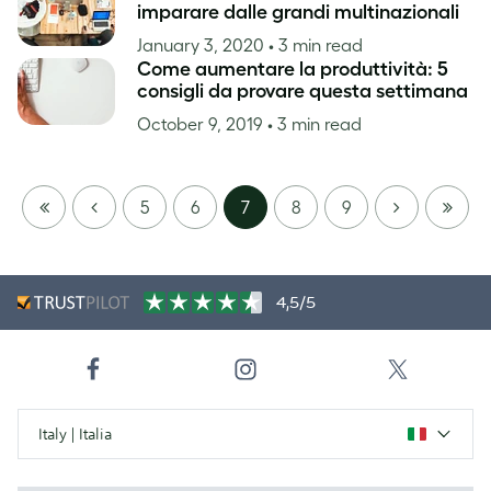
imparare dalle grandi multinazionali
January 3, 2020
• 3 min read
Come aumentare la produttività: 5
consigli da provare questa settimana
October 9, 2019
• 3 min read
FIRST
PREVIOUS
NEXT
LAST
5
6
7
8
9
PAGE
PAGE
4,5/5
Italy | Italia