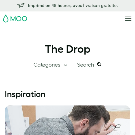
Imprimé en 48 heures, avec livraison gratuite.
MOO
The Drop
Categories
Search
Search
Search
this
The Drop
Inspiration
site:
Grand angle
Chez MOO
Études de cas