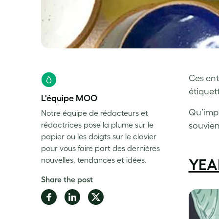
Ces ent
étiquett
L'équipe MOO
Qu’impo
Notre équipe de rédacteurs et
rédactrices pose la plume sur le
souvien
papier ou les doigts sur le clavier
pour vous faire part des dernières
nouvelles, tendances et idées.
YEA
Share the post
Share
Share
Share
on
on
on