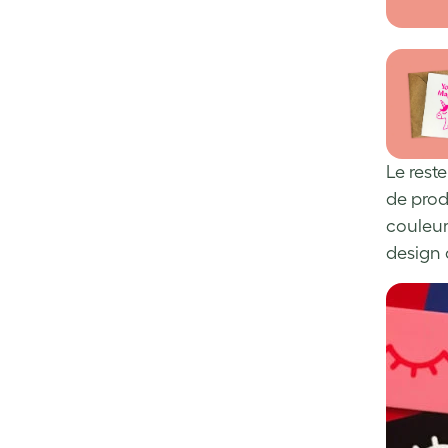
Le rest
de produ
couleur
design 