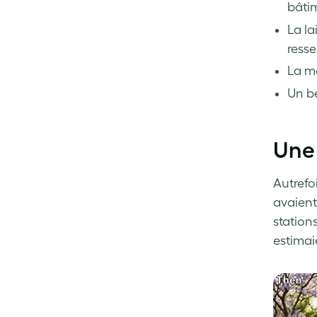
bâti
La la
resse
La ma
Un be
Une 
Autrefo
avaient
station
estimaie