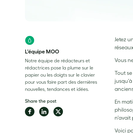
Jetez u
réseaux
L'équipe MOO
Vous ne
Notre équipe de rédacteurs et
rédactrices pose la plume sur le
Tout se
papier ou les doigts sur le clavier
jusqu’à
pour vous faire part des dernières
anciens
nouvelles, tendances et idées.
Share the post
En mati
philos
Share
Share
Share
n’avait
on
on
on
Facebook
LinkedIn
Twitter
Voici p