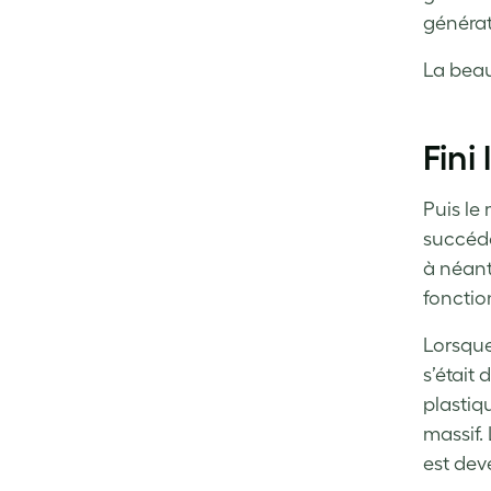
générat
La beaut
Fini
Puis le
succédé
à néant
fonctio
Lorsque
s’était 
plastiq
massif.
est dev