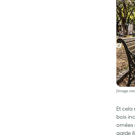
[Image cred
Et cela 
bois in
ornées 
garde i