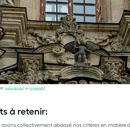
it:
yulia arnaut
on
Unsplash
]
ts à retenir:
avons collectivement abaissé nos critères en matière de