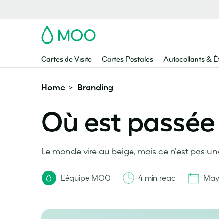
MOO
Cartes de Visite
Cartes Postales
Autocollants & É
Home
Branding
>
Où est passée 
Le monde vire au beige, mais ce n’est pas une
L'équipe MOO
4 min read
May