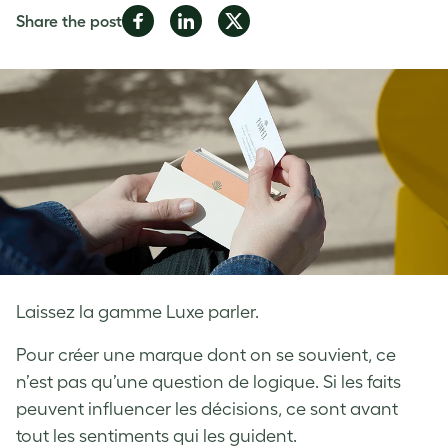
Share
Share
Share
Share the post
on
on
on
Facebook
LinkedIn
Twitter
Laissez la gamme Luxe parler.
Pour créer une marque dont on se souvient, ce
n’est pas qu’une question de logique. Si les faits
peuvent influencer les décisions, ce sont avant
tout les sentiments qui les guident.