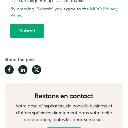
Share the post
Share
Share
Share
on
on
on
Facebook
LinkedIn
Twitter
Restons en contact
Votre dose d’inspiration, de conseils business et
d’offres spéciales directement dans votre boîte
de réception, toutes les deux semaines.