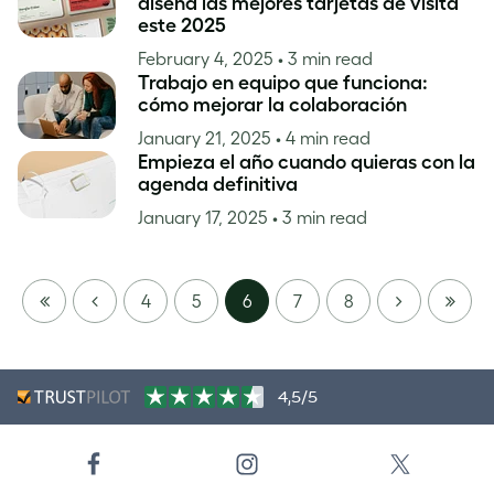
diseña las mejores tarjetas de visita
este 2025
February 4, 2025
• 3 min read
Trabajo en equipo que funciona:
cómo mejorar la colaboración
January 21, 2025
• 4 min read
Empieza el año cuando quieras con la
agenda definitiva
January 17, 2025
• 3 min read
FIRST
PREVIOUS
NEXT
LAST
4
5
6
7
8
PAGE
PAGE
4,5/5