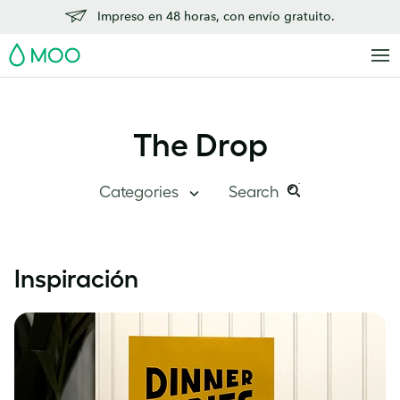
Impreso en 48 horas, con envío gratuito.
MOO
The Drop
Categories
Search
Search
Search
this
The Drop
Inspiración
site:
Visión global
Descubre MOO
Historias de éxito