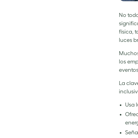
No toda
signifi
física,
luces b
Muchos 
los emp
eventos
La clav
inclusiv
Usa l
Ofrec
energ
Señal