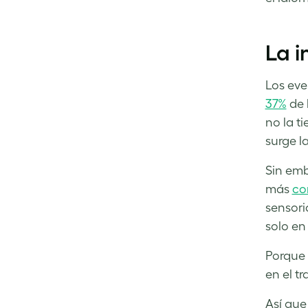
Facebook
LinkedIn
Twitter
La i
Los eve
37%
de 
no la t
surge la
Sin emb
más
co
sensori
solo en
Porque 
en el tr
Así que