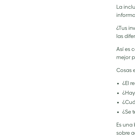
La inclu
informa
¿Tus in
las dif
Así es 
mejor p
Cosas es
¿El r
¿Hay
¿Cuál
¿Se t
Es una 
sobre a