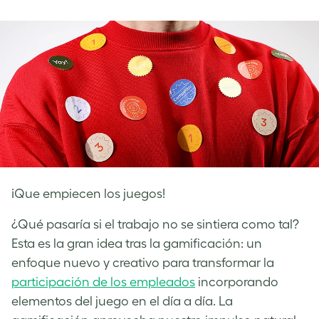
on
on
on
Facebook
LinkedIn
Twitter
¡Que empiecen los juegos!
¿Qué pasaría si el trabajo no se sintiera como tal?
Esta es la gran idea tras la gamificación: un
enfoque nuevo y creativo para transformar la
participación de los empleados
incorporando
elementos del juego en el día a día. La