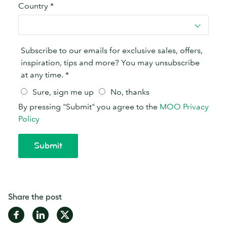
Share the post
Share
Share
Share
on
on
on