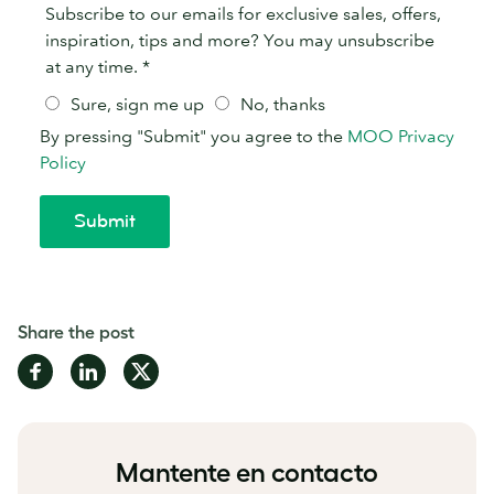
Share the post
Share
Share
Share
on
on
on
Facebook
LinkedIn
Twitter
Mantente en contacto