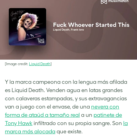
[Image credit:
Liquid Death
]
Y la marca campeona con la lengua más afilada
es Liquid Death. Venden agua en latas grandes
con calaveras estampadas, y sus extravagancias
van a juego con el envase, de una
nevera con
forma de ataúd a tamaño real
a un
patinete de
Tony Hawk
infiltrado con su propia sangre. Son
la
marca más alocada
que existe.