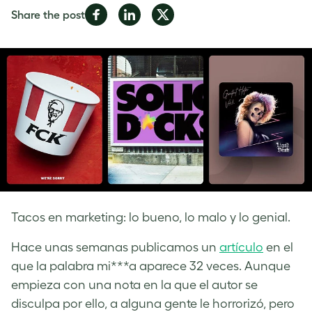
Share
Share
Share
Share the post
on
on
on
Facebook
LinkedIn
Twitter
Tacos en marketing: lo bueno, lo malo y lo genial.
Hace unas semanas publicamos un
artículo
en el
que la palabra mi***a aparece 32 veces. Aunque
empieza con una nota en la que el autor se
disculpa por ello, a alguna gente le horrorizó, pero