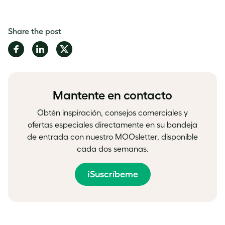
Share the post
Share
Share
Share
on
on
on
Facebook
LinkedIn
Twitter
Mantente en contacto
Obtén inspiración, consejos comerciales y
ofertas especiales directamente en su bandeja
de entrada con nuestro MOOsletter, disponible
cada dos semanas.
¡Suscríbeme